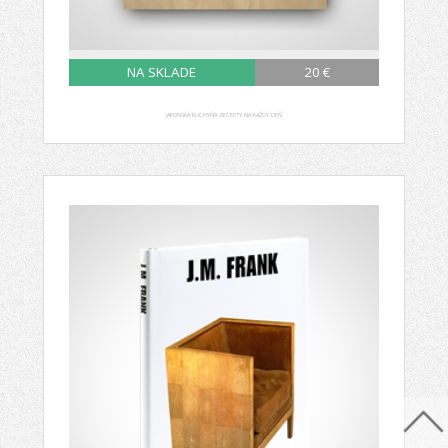
NA SKLADE
20 €
JAPONSKÁ KUCHYŇA: RECEPTY NA KAŽDÝ DEŇ