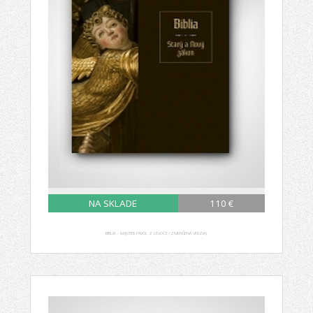
NA SKLADE
110 €
BIBLIA – MAJSTER PAVOL Z LEVOČE (ZMENŠENÁ VERZIA)