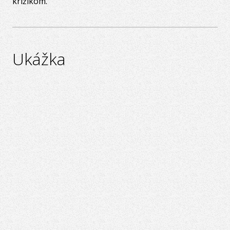
krížikom.
Ukážka