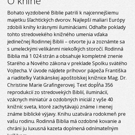
O knihe
Bohato vyzdobené Biblie patrili k najcennejšiemu
majetku šľachtických dvorov. Najlepší maliari Európy
zdobili knihy krásnymi ilumináciami. Odhaľte poklady
tohto stredovekého knižného umenia vďaka
jedinečnej Rodinnej Biblii – otvorte ju a zoznámte sa
s umeleckými velikánmi niekoľkých storočí. Rodinná
Biblia má 1 024 strán a obsahuje kompletné znenie
Starého a Nového zákona v preklade Spolku svätého
Vojtecha. V úvode nájdete príhovor pápeža Františka
a riaditeľky Vatikánskej apoštolskej knižnice Mag. Dr.
Christine Marie Grafingerovej. Text dopĺňa 356
reprodukcií zo stredovekých Biblií, iluminácií,
vzácnych miniatúr a ozdobných iniciál z vyše 40
knižníc sveta, ktoré zachytávajú známe i menej
známe biblické výjavy. Knihu uzatvára rodokmeň pre
vašu rodinu. Rodinná Biblia má ozdobné kovanie a
chráni ju luxusná kazeta doplnená odnímateľným