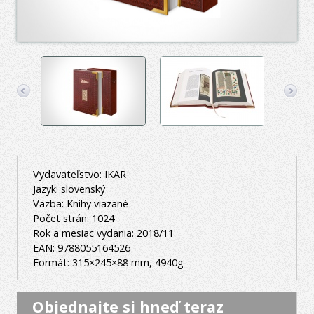
Vydavateľstvo: IKAR
Jazyk: slovenský
Väzba: Knihy viazané
Počet strán: 1024
Rok a mesiac vydania: 2018/11
EAN: 9788055164526
Formát: 315×245×88 mm, 4940g
Objednajte si hneď teraz