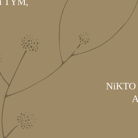
í TÝM,
NiKTO
A