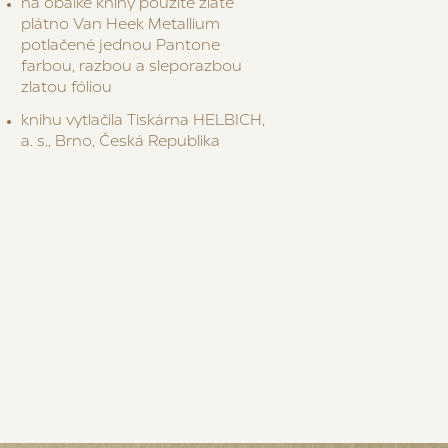
na obálke knihy použité zlaté
plátno Van Heek Metallium
potlačené jednou Pantone
farbou, razbou a sleporazbou
zlatou fóliou
knihu vytlačila Tiskárna HELBICH,
a. s., Brno, Česká Republika