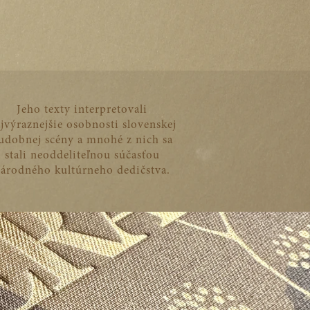
Jeho texty interpretovali
jvýraznejšie osobnosti slovenskej
udobnej scény a mnohé z nich sa
stali neoddeliteľnou súčasťou
árodného kultúrneho dedičstva.