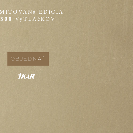
IMITOVANá EDíCIA
500
VýTLAčKOV
OBJEDNAŤ