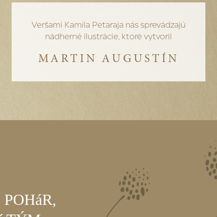
Veršami Kamila Petaraja nás sprevádzajú
nádherné ilustrácie, ktoré vytvoril
MARTIN AUGUSTÍN
 POHáR,