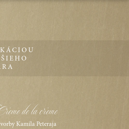
IKÁCIOU
JŠIEHO
ÁRA
Crème de la crème
tvorby Kamila Peteraja