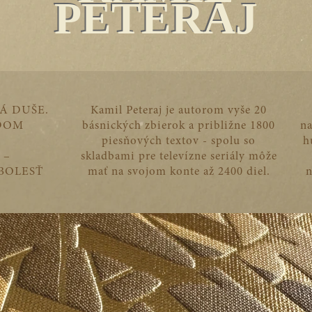
PETERAJ
Á DUŠE.
Kamil Peteraj je autorom vyše 20
ŽDOM
básnických zbierok a približne 1800
na
piesňových textov - spolu so
h
 –
skladbami pre televízne seriály môže
BOLESŤ
mať na svojom konte až 2400 diel.
n