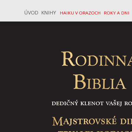
ÚVOD
KNIHY
HAIKU V ORAZOCH
ROKY A DNI