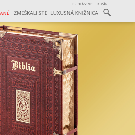
PRIHLÁSENIE
KOŠÍK
ZMEŠKALI STE
LUXUSNÁ KNIŽNICA
VANÉ