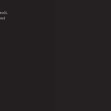
ročí.
ený