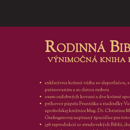
Rodinná Bi
výnimočná kniha 
exkluzívna kožená väzba so slepotlačou, 
patinovaním a so zlatou razbou
osem ozdobných kovaní a dve kožené sp
príhovor pápeža Františka a riaditeľky Va
apoštolskej knižnice Mag. Dr. Christine M
Grafingerovej napísaný špeciálne pre tot
356 reprodukcií zo stredovekých Biblií, il