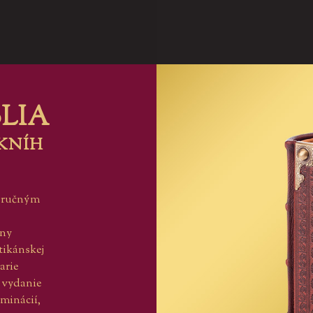
blia
kníh
s ručným
ony
tikánskej
arie
o vydanie
uminácií,