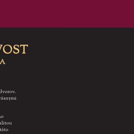
vost
ia
 dvorov.
krásnymi
ho
alitou
táto