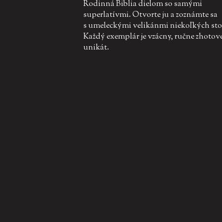
Rodinná Biblia dielom so samými
superlatívmi. Otvorte ju a zoznámte sa
s umeleckými velikánmi niekoľkých sto
Každý exemplár je vzácny, ručne zhotov
unikát.