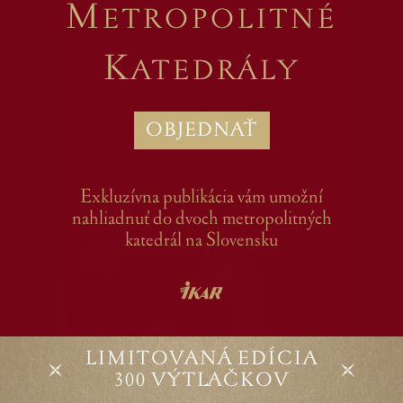
M
ETROPOLITNÉ
K
ATEDRÁLY
OBJEDNAŤ
Exkluzívna publikácia vám umožní
nahliadnuť do dvoch metropolitných
katedrál na Slovensku
LIMITOVANÁ EDÍCIA
300 VÝTLAČKOV