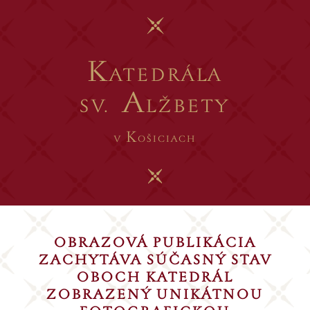
K
ATEDRÁLA
A
SV.
LŽBETY
K
V
OŠICIACH
OBRAZOVÁ PUBLIKÁCIA
ZACHYTÁVA SÚČASNÝ STAV
OBOCH KATEDRÁL
ZOBRAZENÝ UNIKÁTNOU