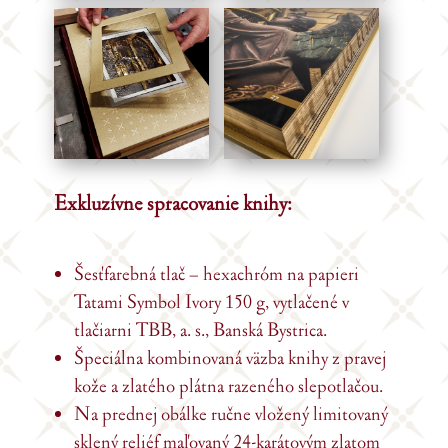
Exkluzívne spracovanie knihy:
Šesťfarebná tlač – hexachróm na papieri
Tatami Symbol Ivory 150 g, vytlačené v
tlačiarni TBB, a. s., Banská Bystrica.
Špeciálna kombinovaná väzba knihy z pravej
kože a zlatého plátna razeného slepotlačou.
Na prednej obálke ručne vložený limitovaný
sklený reliéf maľovaný 24-karátovým zlatom