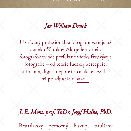
Jan William Drnek
Uznávaný profesionál sa fotografii venuje už
viac ako 50 rokov. Ako jeden z mála
fotografov ovláda perfektne všetky fázy vývoja
fotografie – od teórie ľudskej percepcie,
snímania, digitálnej postprodukcie cez tlač
až po adjustáciu.
viac ...
J. E. Mons. prof. ThDr. Jozef Haľko, PhD.
Bratislavský pomocný biskup, titulárny