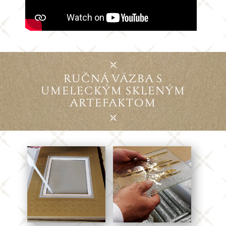
RUČNÁ VÄZBA S
UMELEC​KÝM SKLENÝM
ARTEFAKTOM