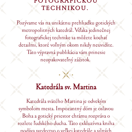
FOTOGRAFICKOU
TECHNIKOU.
Pozývame vás na unikátnu prehliadku gotických
metropolitných katedrál. Vďaka jedinečnej
fotografickej technike sa môžete kochať
detailmi, ktoré voľným okom nikdy neuvidíte.
Táto výpravná publikácia vám prinesie
neopakovateľný zážitok.
Katedrála sv. Martina
Katedrála svätého Martina je odvekým
symbolom mesta. Impozantný dóm je oslavou
Boha a gotický priestor chrámu rozpráva o
rozlete ľudského ducha. Táto exkluzívna kniha
podáva svedectvo o veľkej katedrále a silných