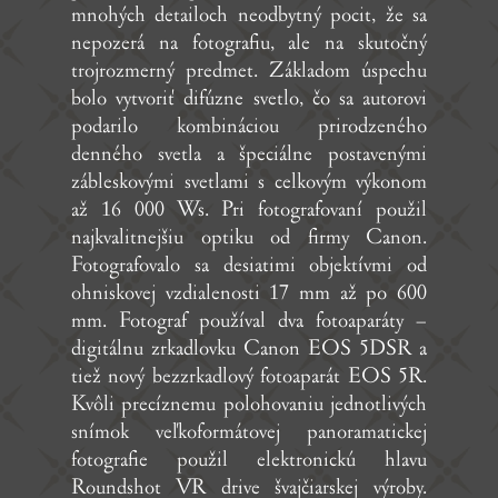
mnohých detailoch neodbytný pocit, že sa
nepozerá na fotografiu, ale na skutočný
trojrozmerný predmet. Zákla­dom úspechu
bolo vytvoriť difúzne svetlo, čo sa autorovi
podarilo kombináciou prirodzeného
denného svetla a špeciálne postavenými
zábleskovými svetlami s celkovým výkonom
až 16 000 Ws. Pri fotografovaní použil
najkvalitnejšiu optiku od firmy Canon.
Fotografovalo sa desiatimi objektívmi od
ohniskovej vzdialenosti 17 mm až po 600
mm. Fotograf používal dva fotoaparáty –
digitálnu zrkadlovku Canon EOS 5DSR a
tiež nový bezzrkadlový fotoaparát EOS 5R.
Kvôli precíznemu polohovaniu jednotlivých
snímok veľkoformátovej panoramatickej
fotografie použil elektronickú hlavu
Roundshot VR drive švajčiarskej výroby.