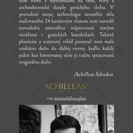
som tvoril s myšlienkami na línie, tvary a
architektonické detaily gotického slohu. V
prevedení mojej technológie ta­veného skla
maľovaného 24-karátovým zlatom som navodil
novodobú atmosféru inšpirovanú starými
vitrážami v gotických katedrálach. Taktiež
plasticita a zotave­ný reliéf posunul toto malé
unikátne dielo do ďalšej roviny, keďže každý
jeden kus limitovanej série je ručne spracované
originálne dielo.
Achilleas Sdoukos
viac
www.achilleas.glass