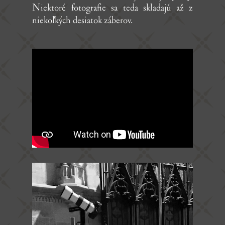
Niektoré fotografie sa teda skladajú až z
niekoľkých desiatok záberov.