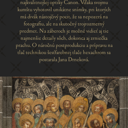
najkvalitnejšej optiky Canon. Vďaka svojmu
kumštu vyhotovil unikátne snímky, pri ktorých
má divák nástojčivý pocit, že sa nepozerá na
fotografiu, ale na skutočný trojrozmerný
predmet. Na záberoch je možné vidieť aj tie
najmenšie detaily sôch, dokonca aj zrniečka
prachu. O náročnú postprodukciu a prípravu na
tlač technikou šesťfareb­nej tlače hexachrom sa
postarala Jana Drneková.