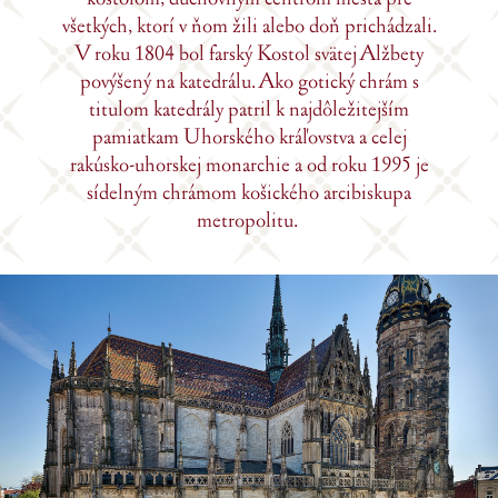
všetkých, ktorí v ňom žili alebo doň prichádzali.
V roku 1804 bol farský Kostol svätej Alžbety
povýšený na katedrálu. Ako gotický chrám s
titulom katedrály patril k najdôležitejším
pamiatkam Uhorského kráľovstva a celej
rakúsko-uhorskej monarchie a od roku 1995 je
sídelným chrámom košického arcibiskupa
metropolitu.