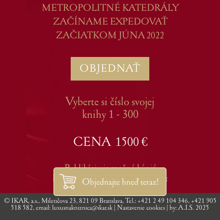
METROPOLITNÉ KATEDRÁLY
ZAČÍNAME EXPEDOVAŤ
ZAČIATKOM JÚNA 2022
OBJEDNAŤ
Vyberte si číslo svojej
knihy 1 - 300
CENA 1500 €
Publikáciu je možné kúpiť
len cez portál
luxusnakniznica.sk
Objednajte hneď teraz!
© IKAR, a.s., Miletičova 23, 821 09 Bratislava, Tel.:
+421 2 49 104 346
,
+421 905
518 582
, email:
luxusnakniznica@ikar.sk
|
Nastavenie cookies
| by:
A.I.S.
2025