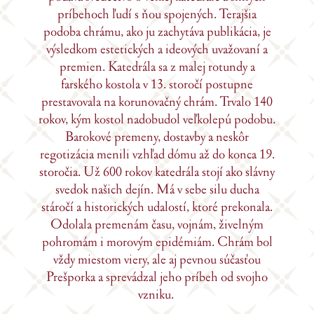
príbehoch ľudí s ňou spojených. Terajšia
podoba chrámu, ako ju zachytáva publikácia, je
výsledkom estetických a ideových uvažovaní a
premien. Katedrála sa z malej rotundy a
farského kostola v 13. storočí postupne
prestavovala na korunovačný chrám. Trvalo 140
rokov, kým kostol nadobudol veľkolepú podobu.
Barokové premeny, dostavby a neskôr
regotizácia menili vzhľad dómu až do konca 19.
storočia. Už 600 rokov katedrála stojí ako slávny
svedok našich dejín. Má v sebe silu ducha
stáročí a historických udalostí, ktoré prekonala.
Odolala premenám času, vojnám, živelným
pohromám i morovým epidémiám. Chrám bol
vždy miestom viery, ale aj pevnou súčasťou
Prešporka a sprevádzal jeho príbeh od svojho
vzniku.