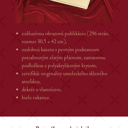
exkluzívnu obrazovú publikáciu (296 strán,
rozmer 30,5 × 42 cm),
ozdobnú kazetu s pevným podstavcom
potiahnutým zlatým plátnom, zamatovou
podložkou a polyakrylátovým krytom,
certifikát originality umeleckého skleného
artefaktu,
dekrét o vlastníctve,
biele rukavice.