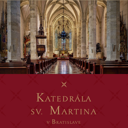
K
ATEDRÁLA
M
SV.
ARTINA
B
V
RATISLAVE