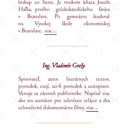
biskup zo Serre. Je vnukom kňaza Jozefa
Haľka, prvého gréckokatolíckeho farára
v Bratislave. Po gymnáziu študoval
na Vysokej škole ekonomickej
v Bratislave.
viac ...
Ing. Vladimír Grežo
Spisovateľ, autor literárnych textov,
poviedok, esejí, sci-fi poviedok a cestopisov.
Venuje sa zároveň publicistike. Napísal viac
ako sto scenárov pre televízne relácie a dva
celovečerné dokumentárne filmy.
viac ...