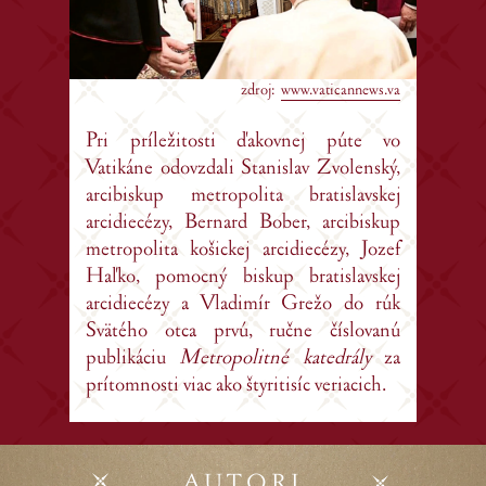
zdroj:
www.vaticannews.va
Pri príležitosti ďakovnej púte vo
Vatikáne odovzdali Stanislav Zvolenský,
arcibiskup metropolita bratislavskej
arcidiecézy, Bernard Bober, arcibiskup
metropolita košickej arcidiecézy, Jozef
Haľko, pomocný biskup bratislavskej
arcidiecézy a Vladimír Grežo do rúk
Svätého otca prvú, ručne číslovanú
publikáciu
Metropolitné katedrály
za
prítomnosti viac ako štyritisíc veriacich.
AUTORI