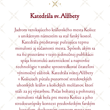
Katedrála sv. Alžbety
Jadrom vznikajúceho kráľovského mesta Košice
s unikátnym námestím sa stal farský kostol.
Katedrála predstavuje pulzujúcu tepnu
minulosti aj súčasnosti mesta. Spôsob, akým sa
na ňu pozeráme v tejto jedinečnej publikácii
spája historickú autentickosť a najnovšie
technológie v snahe sprostredkovať čitateľovi
výnimočný zážitok. Katedrála svätej Alžbety
v Košiciach pútala pozornosť stredovekých
uhorských kráľov a košických mešťanov, ktorí
stáli za jej výstavbou. Počas bohatej a pohnutej
minulosti však bola pre mesto Košice a jeho
stredoeurópsky kontext predovšetkým farským
kostolom, duchovným centrom mesta pre