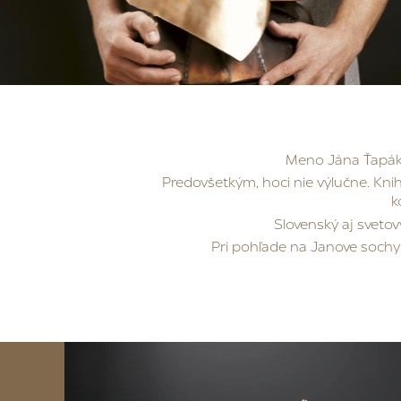
Meno Jána Ťapáka 
Predovšetkým, hoci nie výlučne. Kni
k
Slovenský aj svetov
Pri pohľade na Janove sochy t