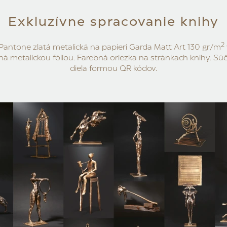
Exkluzívne spracovanie knihy
2
Pantone zlatá metalická na papieri Garda Matt Art 130 gr/m
zená metalickou fóliou. Farebná oriezka na stránkach knihy. Sú
diela formou QR kódov.