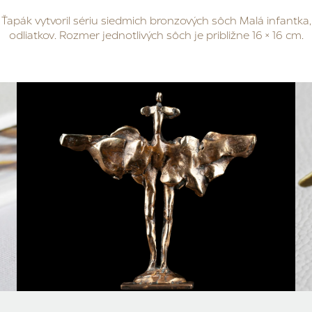
 Ťapák vytvoril sériu siedmich bronzových sôch Malá infantka
odliatkov. Rozmer jednotlivých sôch je približne 16 × 16 cm.