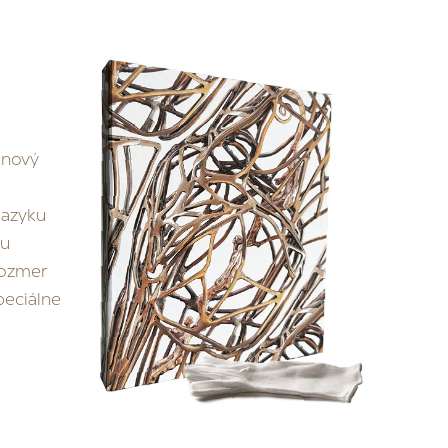
ranový
jazyku
hu
rozmer
peciálne