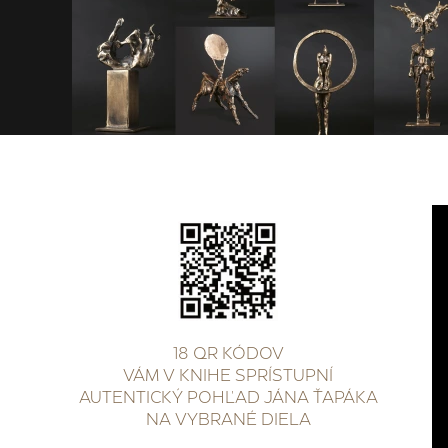
18 QR KÓDOV
VÁM V KNIHE SPRÍSTUPNÍ
AUTENTICKÝ POHĽAD JÁNA ŤAPÁKA
NA VYBRANÉ DIELA