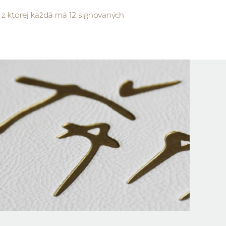
, z ktorej každá má 12 signovaných