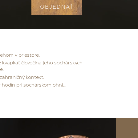
OBJEDNAŤ
behom v priestore.
e kvapkať človečina jeho sochárskych
e.
 zahraničný kontext.
e hodín pri sochárskom ohni...