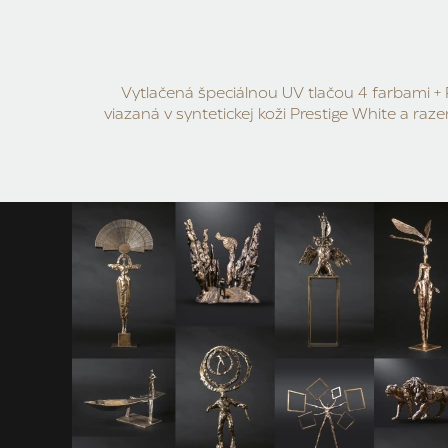
Vytlačená špeciálnou UV tlačou 4 farbami + 
viazaná v syntetickej koži Prestige White a ra