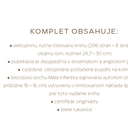
KOMPLET OBSAHUJE:
● exkluzívnu, ručne číslovanú knihu (296 strán + 8 st
oltárny lom, rozmer 24,7 × 30 cm)
● publikácia je dvojjazyčná v slovenskom a anglickom 
● ozdobné, celoplošne potlačené puzdro na kni
● bronzovú sochu Malá infantka signovanú autorom (
približne 16 × 16 cm) vytvorenú v limitovanom náklade š
pre toto vydanie knihy
● certifikát originality
● biele rukavice