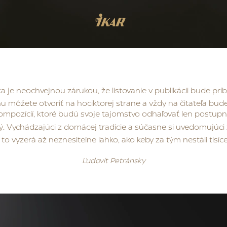
je neochvejnou zárukou, že listovanie v publikácii bude prí
hu môžete otvoriť na hociktorej strane a vždy na čitateľa bud
ompozícií, ktoré budú svoje tajomstvo odhaľovať len postupn
ý. Vychádzajúci z domácej tradície a súčasne si uvedomujúci
o vyzerá až neznesiteľne ľahko, ako keby za tým nestáli tisíc
Ľudovít Petránsky