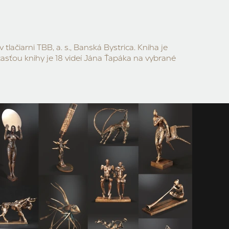
v tlačiarni TBB, a. s., Banská Bystrica. Kniha je
časťou knihy je 18 videí Jána Ťapáka na vybrané