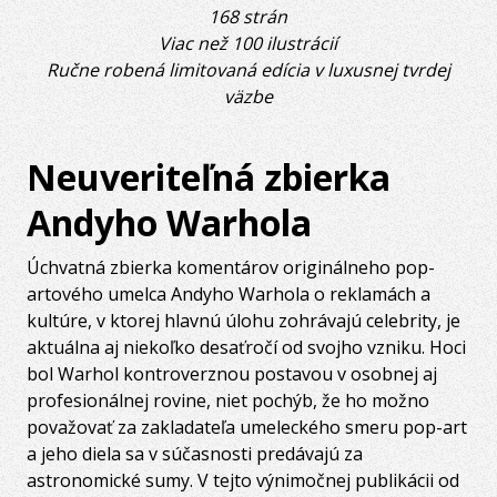
168 strán
Viac než 100 ilustrácií
Ručne robená limitovaná edícia v luxusnej tvrdej
väzbe
Neuveriteľná zbierka
Andyho Warhola
Úchvatná zbierka komentárov originálneho pop-
artového umelca Andyho Warhola o reklamách a
kultúre, v ktorej hlavnú úlohu zohrávajú celebrity, je
aktuálna aj niekoľko desaťročí od svojho vzniku. Hoci
bol Warhol kontroverznou postavou v osobnej aj
profesionálnej rovine, niet pochýb, že ho možno
považovať za zakladateľa umeleckého smeru pop-art
a jeho diela sa v súčasnosti predávajú za
astronomické sumy. V tejto výnimočnej publikácii od