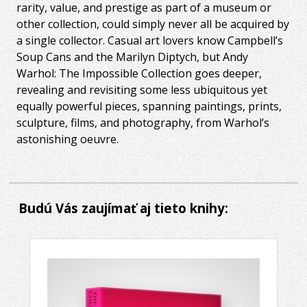
rarity, value, and prestige as part of a museum or
other collection, could simply never all be acquired by
a single collector. Casual art lovers know Campbell’s
Soup Cans and the Marilyn Diptych, but Andy
Warhol: The Impossible Collection goes deeper,
revealing and revisiting some less ubiquitous yet
equally powerful pieces, spanning paintings, prints,
sculpture, films, and photography, from Warhol’s
astonishing oeuvre.
Budú Vás zaujímať aj tieto knihy: