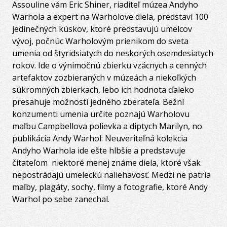
Assouline vám Eric Shiner, riaditeľ múzea Andyho
Warhola a expert na Warholove diela, predstaví 100
jedinečných kúskov, ktoré predstavujú umelcov
vývoj, počnúc Warholovým prienikom do sveta
umenia od štyridsiatych do neskorých osemdesiatych
rokov. Ide o výnimočnú zbierku vzácnych a cenných
artefaktov zozbieraných v múzeách a niekoľkých
súkromných zbierkach, lebo ich hodnota ďaleko
presahuje možnosti jedného zberateľa. Bežní
konzumenti umenia určite poznajú Warholovu
maľbu Campbellova polievka a diptych Marilyn, no
publikácia Andy Warhol: Neuveriteľná kolekcia
Andyho Warhola ide ešte hlbšie a predstavuje
čitateľom niektoré menej známe diela, ktoré však
nepostrádajú umeleckú naliehavosť. Medzi ne patria
maľby, plagáty, sochy, filmy a fotografie, ktoré Andy
Warhol po sebe zanechal.