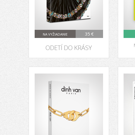
35 €
NA VYŽIADANIE
ODETÍ DO KRÁSY