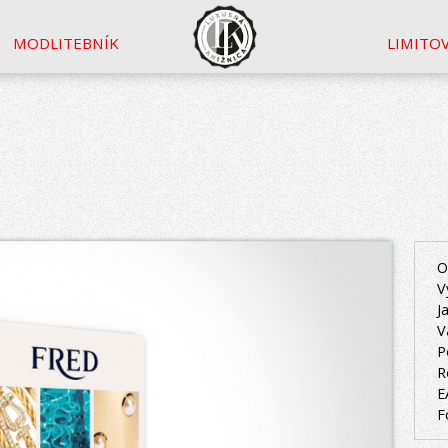
MODLITEBNÍK
LIMITO
O
V
J
V
P
R
E
F