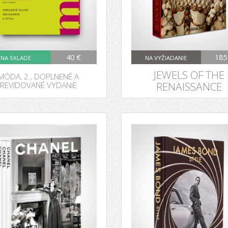
40 €
185
NA SKLADE
NA VYŽIADANIE
JEWELS OF THE
MÓDA, 2., DOPLNENÉ A
REVIDOVANÉ VYDANIE
RENAISSANCE