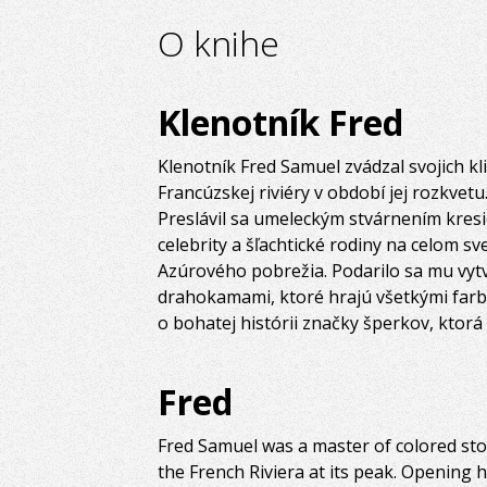
O knihe
Klenotník Fred
Klenotník Fred Samuel zvádzal svojich 
Francúzskej riviéry v období jej rozkvetu.
Preslávil sa umeleckým stvárnením kres
celebrity a šľachtické rodiny na celom sv
Azúrového pobrežia. Podarilo sa mu vyt
drahokamami, ktoré hrajú všetkými farbam
o bohatej histórii značky šperkov, ktor
Fred
Fred Samuel was a master of colored ston
the French Riviera at its peak. Opening hi