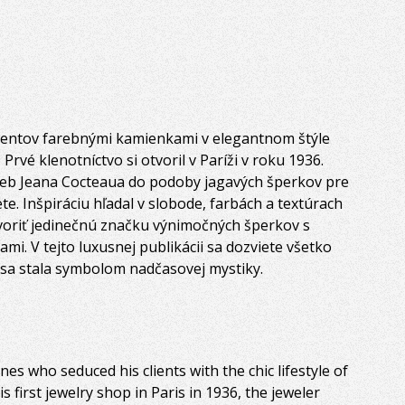
klientov farebnými kamienkami v elegantnom štýle
 Prvé klenotníctvo si otvoril v Paríži v roku 1936.
ieb Jeana Cocteaua do podoby jagavých šperkov pre
ete. Inšpiráciu hľadal v slobode, farbách a textúrach
voriť jedinečnú značku výnimočných šperkov s
i. V tejto luxusnej publikácii sa dozviete všetko
á sa stala symbolom nadčasovej mystiky.
es who seduced his clients with the chic lifestyle of
s first jewelry shop in Paris in 1936, the jeweler