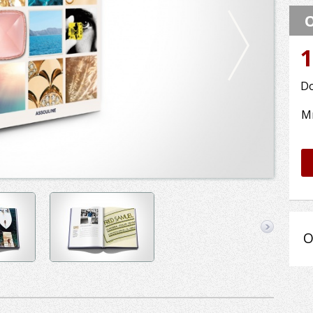
O
1
Do
M
O