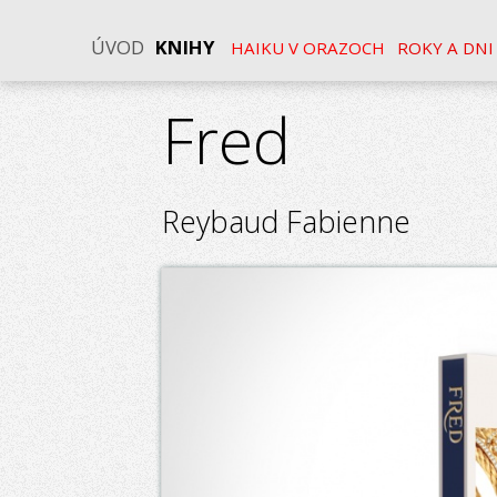
ÚVOD
KNIHY
HAIKU V ORAZOCH
ROKY A DNI
Fred
Reybaud Fabienne