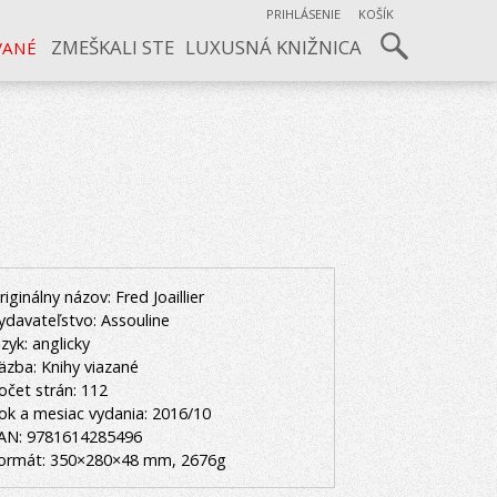
PRIHLÁSENIE
KOŠÍK
ZMEŠKALI STE
LUXUSNÁ KNIŽNICA
VANÉ
riginálny názov: Fred Joaillier
ydavateľstvo: Assouline
azyk: anglicky
äzba: Knihy viazané
očet strán: 112
ok a mesiac vydania: 2016/10
AN: 9781614285496
ormát: 350×280×48 mm, 2676g