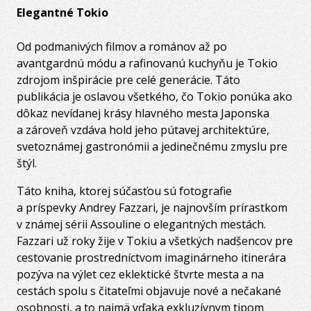
Elegantné Tokio
Od podmanivých filmov a románov až po
avantgardnú módu a rafinovanú kuchyňu je Tokio
zdrojom inšpirácie pre celé generácie. Táto
publikácia je oslavou všetkého, čo Tokio ponúka ako
dôkaz nevídanej krásy hlavného mesta Japonska
a zároveň vzdáva hold jeho pútavej architektúre,
svetoznámej gastronómii a jedinečnému zmyslu pre
štýl.
Táto kniha, ktorej súčasťou sú fotografie
a príspevky Andrey Fazzari, je najnovším prírastkom
v známej sérii Assouline o elegantných mestách.
Fazzari už roky žije v Tokiu a všetkých nadšencov pre
cestovanie prostredníctvom imaginárneho itinerára
pozýva na výlet cez eklektické štvrte mesta a na
cestách spolu s čitateľmi objavuje nové a nečakané
osobnosti, a to najmä vďaka exkluzívnym tipom