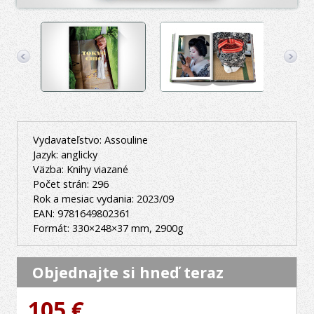
Vydavateľstvo: Assouline
Jazyk: anglicky
Väzba: Knihy viazané
Počet strán: 296
Rok a mesiac vydania: 2023/09
EAN: 9781649802361
Formát: 330×248×37 mm, 2900g
Objednajte si hneď teraz
105 €