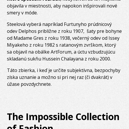
objavila v miestnosti, aby napokon inšpirovali nové
smery v móde.
Steelová vyberá napríklad Furtunyho prúdnicový
odev Delphos približne z roku 1907, šaty pre bohyne
od Madame Gres z roku 1938, večerný odev od Issey
Miyakeho z roku 1982 s ratanovým zvrškom, ktorý
sa objavil na obálke ArtForum, a úctu vzbudzujúcu
skladanú sukňu Hussein Chalayana z roku 2000.
Táto zbierka, i keď je určite subjektívna, bezpochyby
získa uznanie a možno si pri nej raz (či dvakrát) v
úžase povzdychnete.
The Impossible Collection
of Fashion