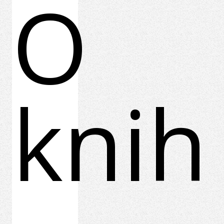
O
knih