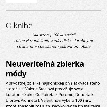
O knihe
144 strán | 100 ilustrácií
ručne viazaná limitovaná edícia s farebnými
stranami v špeciálnom plátennom obale
Neuveriteľná zbierka
módy
V skvostnej zbierke najikonickejších šiat dvadsiateho
storočia si Valerie Steelová precvičuje svoje
kurátorské oko. Od Poireta k Puccimu, Douceta k
Diorovi, Vionneta k Valentinovi vyberá
100 šiat,
ktoré spôsobili rozruch
, kedykoľvek sa ich majiteľka