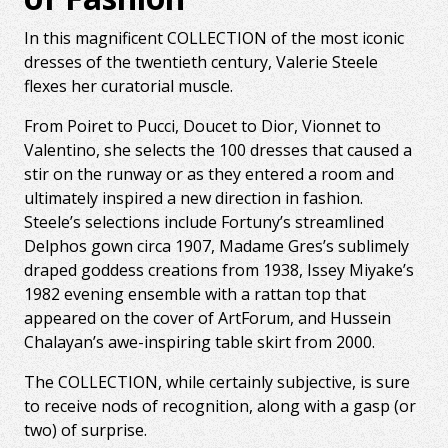
In this magnificent COLLECTION of the most iconic
dresses of the twentieth century, Valerie Steele
flexes her curatorial muscle.
From Poiret to Pucci, Doucet to Dior, Vionnet to
Valentino, she selects the 100 dresses that caused a
stir on the runway or as they entered a room and
ultimately inspired a new direction in fashion.
Steele’s selections include Fortuny’s streamlined
Delphos gown circa 1907, Madame Gres’s sublimely
draped goddess creations from 1938, Issey Miyake’s
1982 evening ensemble with a rattan top that
appeared on the cover of ArtForum, and Hussein
Chalayan’s awe-inspiring table skirt from 2000.
The COLLECTION, while certainly subjective, is sure
to receive nods of recognition, along with a gasp (or
two) of surprise.