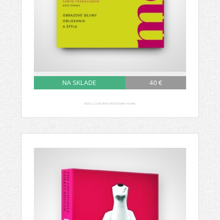
NA SKLADE
40 €
MÓDA, 2., DOPLNENÉ A REVIDOVANÉ VYDANIE