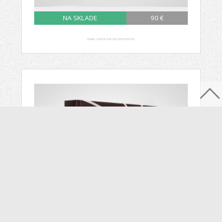
NA SKLADE
90 €
CHANEL 3-BOOK SLIPCASE (NEW EDITION)