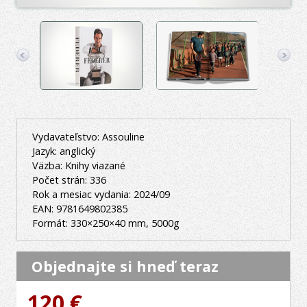
Vydavateľstvo: Assouline
Jazyk: anglický
Väzba: Knihy viazané
Počet strán: 336
Rok a mesiac vydania: 2024/09
EAN: 9781649802385
Formát: 330×250×40 mm, 5000g
Objednajte si hneď teraz
120 €