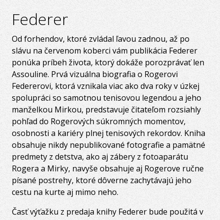
Federer
Od forhendov, ktoré zvládal ľavou zadnou, až po
slávu na červenom koberci vám publikácia Federer
ponúka príbeh života, ktorý dokáže porozprávať len
Assouline. Prvá vizuálna biografia o Rogerovi
Federerovi, ktorá vznikala viac ako dva roky v úzkej
spolupráci so samotnou tenisovou legendou a jeho
manželkou Mirkou, predstavuje čitateľom rozsiahly
pohľad do Rogerových súkromných momentov,
osobnosti a kariéry plnej tenisových rekordov. Kniha
obsahuje nikdy nepublikované fotografie a pamätné
predmety z detstva, ako aj zábery z fotoaparátu
Rogera a Mirky, navyše obsahuje aj Rogerove ručne
písané postrehy, ktoré dôverne zachytávajú jeho
cestu na kurte aj mimo neho.
Časť výťažku z predaja knihy Federer bude použitá v