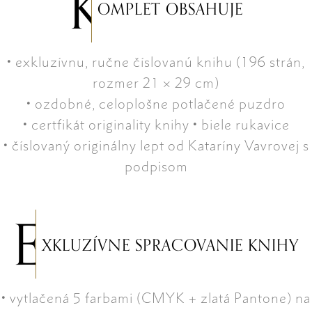
K
OMPLET OBSAHUJE
• exkluzívnu, ručne číslovanú knihu (196 strán,
rozmer 21 × 29 cm)
• ozdobné, celoplošne potlačené puzdro
• certfikát originality knihy • biele rukavice
• číslovaný originálny lept od Kataríny Vavrovej s
podpisom
E
XKLUZÍVNE SPRACOVANIE KNIHY
• vytlačená 5 farbami (CMYK + zlatá Pantone) na