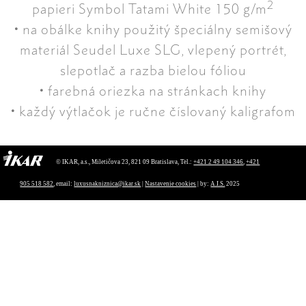
2
papieri Symbol Tatami White 150 g/m
• na obálke knihy použitý špeciálny semišový
materiál Seudel Luxe SLG, vlepený portrét,
slepotlač a razba bielou fóliou
• farebná oriezka na stránkach knihy
• každý výtlačok je ručne číslovaný kaligrafom
© IKAR, a.s., Miletičova 23, 821 09 Bratislava, Tel.:
+421 2 49 104 346
,
+421
905 518 582
, email:
luxusnakniznica@ikar.sk
|
Nastavenie cookies
| by:
A.I.S.
2025