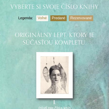
VYBERTE SI SVOJE ČÍSLO KNIHY
Legenda:
Voľné
Predané
Rezervované
ORIGINÁLNY LEPT, KTORÝ JE
SÚČASŤOU KOMPLETU.
I.
(platí pre čísla kníh