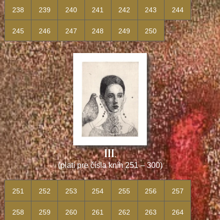
238
239
240
241
242
243
244
245
246
247
248
249
250
III.
(platí pre čísla kníh 251
–
300)
251
252
253
254
255
256
257
258
259
260
261
262
263
264