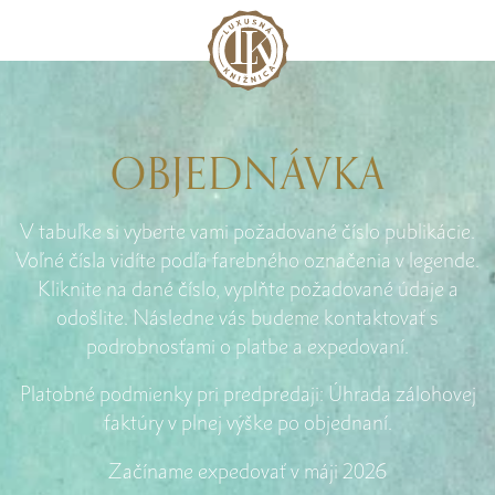
OBJEDNÁVKA
V tabuľke si vyberte vami požadované číslo publikácie.
Voľné čísla vidíte podľa farebného označenia v legende.
Kliknite na dané číslo, vyplňte požadované údaje a
odošlite. Následne vás budeme kontaktovať s
podrobnosťami o platbe a expedovaní.
Platobné podmienky pri predpredaji: Úhrada zálohovej
faktúry v plnej výške po objednaní.
Začíname expedovať v máji 2026