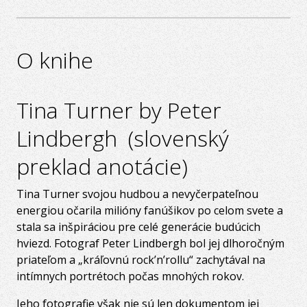
O knihe
Tina Turner by Peter
Lindbergh (slovenský
preklad anotácie)
Tina Turner svojou hudbou a nevyčerpateľnou
energiou očarila milióny fanúšikov po celom svete a
stala sa inšpiráciou pre celé generácie budúcich
hviezd. Fotograf Peter Lindbergh bol jej dlhoročným
priateľom a „kráľovnú rock’n’rollu“ zachytával na
intímnych portrétoch počas mnohých rokov.
Jeho fotografie však nie sú len dokumentom jej