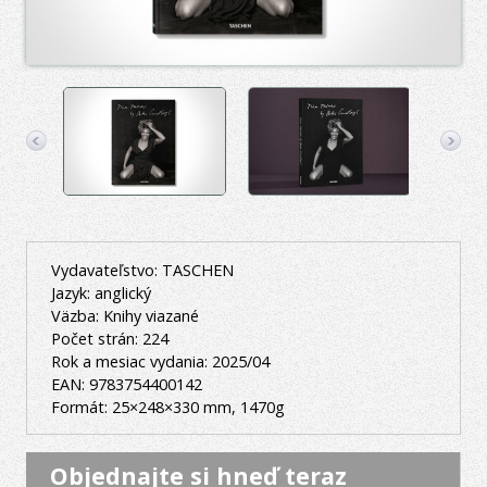
Vydavateľstvo: TASCHEN
Jazyk: anglický
Väzba: Knihy viazané
Počet strán: 224
Rok a mesiac vydania: 2025/04
EAN: 9783754400142
Formát: 25×248×330 mm, 1470g
Objednajte si hneď teraz