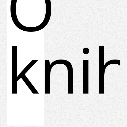
O
kni