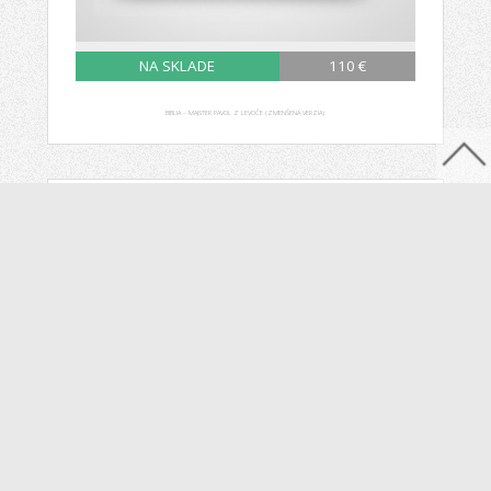
NA SKLADE
110 €
BIBLIA – MAJSTER PAVOL Z LEVOČE (ZMENŠENÁ VERZIA)