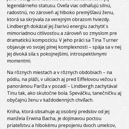
legendárneho statusu. Oveľa viac odhaľujú silnú,
radostnú, no zároveň aj hlboko premýšľavú ženu,
ktorá sa skrývala za verejným obrazom hviezdy.
Lindbergh dokázal jej žiarivú energiu zachytiť s
mimoriadnou citlivosťou a zároveň so zmyslom pre
dramatickú kompozíciu. V jeho práci sa Tina Turner
objavuje vo svojej plnej komplexnosti – spája sa v nej
jej divoká sila s pokojnejšími, introspektívnymi
momentmi.
Na rôznych miestach a v rôznych obdobiach – na
pódiu, na pláži, v uliciach aj pred Eiffelovou vežou s
panorámou Paríža v pozadí – Lindbergh zachytával
Tinu tak, ako skutočne bola. Speváčku, tanečníčku aj
obyčajnú ženu v každodenných chvíľach.
Kniha, ktorá obsahuje aj osobný predslov od jej
manžela Erwina Bacha, je dojímavou poctou
priateľstvu a hlbokému prepojeniu dvoch umelcov,