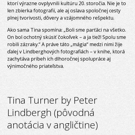
ktorí výrazne ovplyvnili kultúru 20. storočia. Nie je to
len zbierka fotografií, ale aj oslava spoločnej cesty
plnej tvorivosti, dôvery a vzájomného rešpektu.
Ako sama Tina spomína: „Boli sme parťáci na všetko.
On bol ochotný skúsiť čokoľvek – a ja tiež! Spolu sme
robili zázraky.“ A práve táto „mágia“ medzi nimi žije
ďalej v Lindberghových fotografiách – v knihe, ktorá
zachytáva príbeh ich dlhoročnej spolupráce aj
výnimočného priateľstva.
Tina Turner by Peter
Lindbergh (pôvodná
anotácia v angličtine)