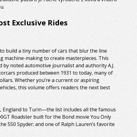
u.
ost Exclusive Rides
o build a tiny number of cars that blur the line
ng machine-making to create masterpieces. This
y noted automotive journalist and authority A.J.
torcars produced between 1931 to today, many of
ollars. Whether you’re a current or aspiring
 vehicles, this volume offers readers the next best
 England to Turin—the list includes all the famous
0GT Roadster built for the Bond movie You Only
he 550 Spyder; and one of Ralph Lauren’s favorite