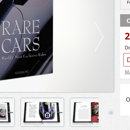
F
O
2
Do
Má
O