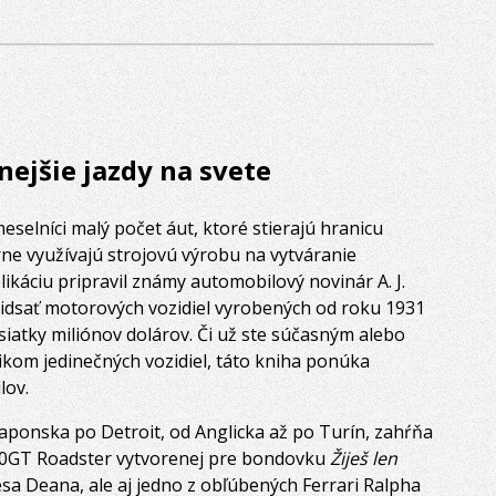
nejšie jazdy na svete
meselníci malý počet áut, ktoré stierajú hranicu
e využívajú strojovú výrobu na vytváranie
ikáciu pripravil známy automobilový novinár A. J.
ridsať motorových vozidiel vyrobených od roku 1931
siatky miliónov dolárov. Či už ste súčasným alebo
ikom jedinečných vozidiel, táto kniha ponúka
lov.
aponska po Detroit, od Anglicka až po Turín, zahŕňa
200GT Roadster vytvorenej pre bondovku
Žiješ len
sa Deana, ale aj jedno z obľúbených Ferrari Ralpha