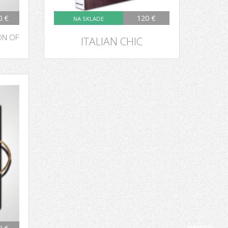
0 €
120 €
NA SKLADE
ON OF
ITALIAN CHIC
0 €