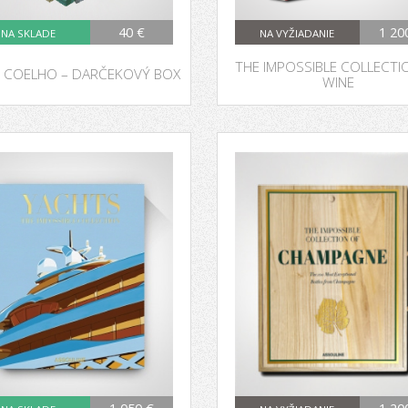
40 €
1 20
NA SKLADE
NA VYŽIADANIE
THE IMPOSSIBLE COLLECTI
 COELHO – DARČEKOVÝ BOX
WINE
1 050 €
1 20