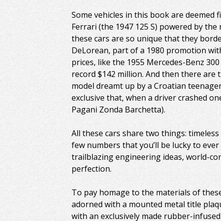
Some vehicles in this book are deemed fi
Ferrari (the 1947 125 S) powered by the
these cars are so unique that they borde
DeLorean, part of a 1980 promotion wit
prices, like the 1955 Mercedes-Benz 300
record $142 million. And then there are 
model dreamt up by a Croatian teenager 
exclusive that, when a driver crashed on
Pagani Zonda Barchetta).
All these cars share two things: timeless
few numbers that you’ll be lucky to ever 
trailblazing engineering ideas, world-co
perfection.
To pay homage to the materials of these
adorned with a mounted metal title plaqu
with an exclusively made rubber-infused 