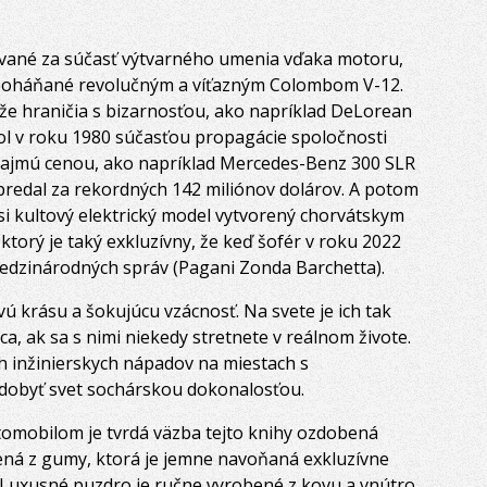
žované za súčasť výtvarného umenia vďaka motoru,
) poháňané revolučným a víťazným Colombom V-12.
, že hraničia s bizarnosťou, ako napríklad DeLorean
ol v roku 1980 súčasťou propagácie spoločnosti
 zajmú cenou, ako napríklad Mercedes-Benz 300 SLR
predal za rekordných 142 miliónov dolárov. A potom
 si kultový elektrický model vytvorený chorvátskym
torý je taký exkluzívny, že keď šofér v roku 2022
 medzinárodných správ (Pagani Zonda Barchetta).
vú krásu a šokujúcu vzácnosť. Na svete je ich tak
ca, ak sa s nimi niekedy stretnete v reálnom živote.
h inžinierskych nápadov na miestach s
dobyť svet sochárskou dokonalosťou.
tomobilom je tvrdá väzba tejto knihy ozdobená
ná z gumy, ktorá je jemne navoňaná exkluzívne
Luxusné puzdro je ručne vyrobené z kovu a vnútro