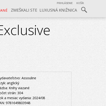
PRIHLÁSENIE
KOŠÍK
ZMEŠKALI STE
LUXUSNÁ KNIŽNICA
VANÉ
Exclusive
ydavateľstvo: Assouline
azyk: anglický
äzba: Knihy viazané
očet strán: 304
ok a mesiac vydania: 2024/08
AN: 9781649803948