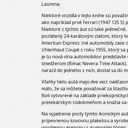
Laurena.
Niektoré vozidlá v tejto knihe sú pova
ako napríklad prvé Ferrari (1947 125 S
Niektoré z týchto áut sú také jedinečné
pozlátený 24-karátovým zlatom, ktorý b
American Express. Iné automobily zase
Uhlenhaut Coupé z roku 1955, ktorý sa 
je tu nová vlna automobilov: predstavte
tínedžerom (Rimac Nevera Time Attack), k
narazil do jedného z nich, dostal sa do
Všetky tieto autá majú dve veci: nadčaso
málo, že sa môžete považovať za šťastliv
Boli vytvorené na základe priekopníckyc
pretekárskym rodokmeňom a snažia sa 
Na vyjadrenie pocty týmto ikonickým au
pripevnenou kovovou plaketou a vyrobe
vyrobenou esenciou s gumovými tónmi. 