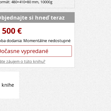
ormát: 480×410×80 mm, 10000g
bjednajte si hneď teraz
 500 €
ba dodania: Momentálne nedostupné
Dočasne vypredané
te záujem o túto knihu?
 knihe