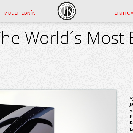
MODLITEBNÍK
LIMITO
The World´s Most 
V
J
V
P
R
E