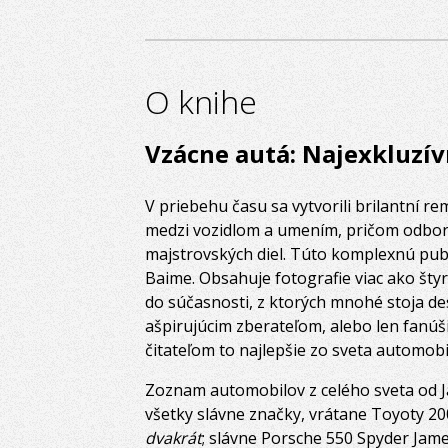
O knihe
Vzácne autá: Najexkluzív
V priebehu času sa vytvorili brilantní re
medzi vozidlom a umením, pričom odborn
majstrovských diel. Túto komplexnú publ
Baime. Obsahuje fotografie viac ako šty
do súčasnosti, z ktorých mnohé stoja de
ašpirujúcim zberateľom, alebo len fanúš
čitateľom to najlepšie zo sveta automobi
Zoznam automobilov z celého sveta od J
všetky slávne značky, vrátane Toyoty 
dvakrát
; slávne Porsche 550 Spyder Jame