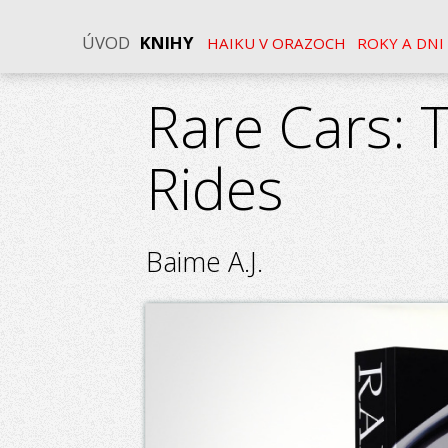
ÚVOD
KNIHY
HAIKU V ORAZOCH
ROKY A DNI
Rare Cars: 
Rides
Baime A.J.