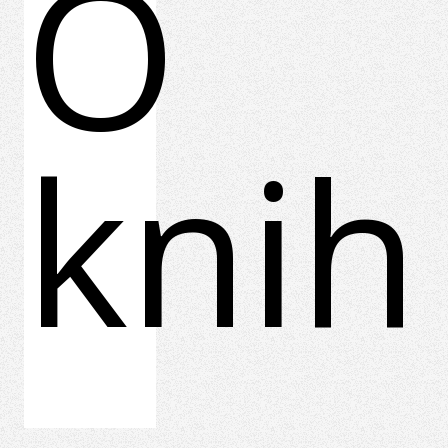
O
knih