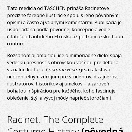
Táto reedícia od TASCHEN prináša Racinetove
precízne farebné ilustrácie spolu s jeho pôvabnými
opismi a často aj vtipnými komentármi. Publikácia je
usporiadaná podľa pôvodnej koncepcie a vedie
čitateľa od antického Etruska až po francúzsku haute
couture.
Rozsahom aj ambíciou ide o mimoriadne dielo: spája
vedeckú presnosť s obrovskou vášňou pre detail a
vizuálnu kultúru.
Costume History
sa tak stáva
neoceniteľným zdrojom pre študentov, dizajnérov,
ilustrátorov, historikov aj umelcov – a zároveň
bohatou inšpiráciou pre každého, koho fascinuje
oblečenie, štýl a vývoj módy naprieč storočiami.
Racinet. The Complete
Costume History
(pôvodná