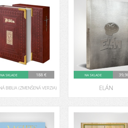
188 €
39,9
NA SKLADE
NA SKLADE
ELÁN
Á BIBLIA (ZMENŠENÁ VERZIA)