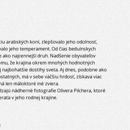
iu arabských koní, zlepšovalo jeho odolnosť,
valo jeho temperament. Od čias beduínskych
e ako najcennejší druh. Nadšenie obyvateľov
 tomu, že krajina okrem mnohých hodnotných
j najbohatšie dostihy sveta. Aj dnes, podobne ako
statných, má v sebe väčšiu hrdosť, získava viac
á len máloktoré iné zviera.
zajú nádherné fotografie Olivera Pilchera, ktoré
raťa v jeho rodnej krajine.
a