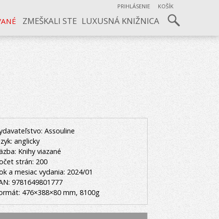
PRIHLÁSENIE
KOŠÍK
ZMEŠKALI STE
LUXUSNÁ KNIŽNICA
VANÉ
ydavateľstvo: Assouline
azyk: anglicky
äzba: Knihy viazané
očet strán: 200
ok a mesiac vydania: 2024/01
AN: 9781649801777
ormát: 476×388×80 mm, 8100g