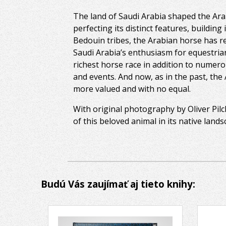
The land of Saudi Arabia shaped the Arab
perfecting its distinct features, buildin
Bedouin tribes, the Arabian horse has r
Saudi Arabia’s enthusiasm for equestrian
richest horse race in addition to numer
and events. And now, as in the past, the
more valued and with no equal.
With original photography by Oliver Pil
of this beloved animal in its native lands
Budú Vás zaujímať aj tieto knihy: