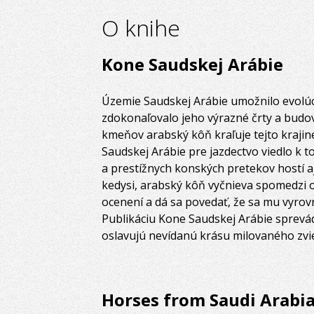
O knihe
Kone Saudskej Arábie
Územie Saudskej Arábie umožnilo evolúc
zdokonaľovalo jeho výrazné črty a budo
kmeňov arabský kôň kraľuje tejto krajin
Saudskej Arábie pre jazdectvo viedlo k
a prestížnych konských pretekov hostí a
kedysi, arabský kôň vyčnieva spomedzi o
ocenení a dá sa povedať, že sa mu vyrovn
Publikáciu Kone Saudskej Arábie sprevád
oslavujú nevídanú krásu milovaného zvie
Horses from Saudi Arabi