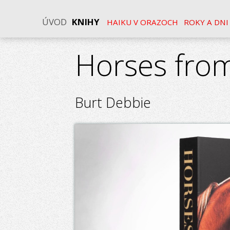
ÚVOD
KNIHY
HAIKU V ORAZOCH
ROKY A DNI
Horses from
Burt Debbie