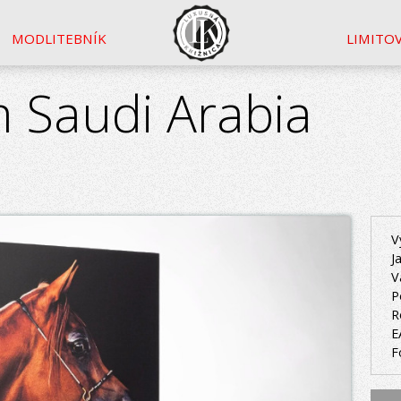
MODLITEBNÍK
LIMITO
 Saudi Arabia
V
J
V
P
R
E
F