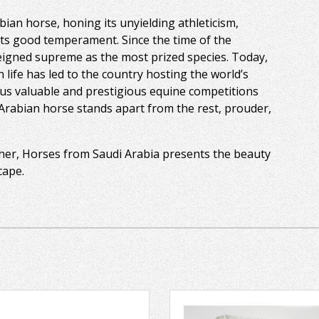
ian horse, honing its unyielding athleticism,
g its good temperament. Since the time of the
eigned supreme as the most prized species. Today,
 life has led to the country hosting the world’s
ous valuable and prestigious equine competitions
 Arabian horse stands apart from the rest, prouder,
cher, Horses from Saudi Arabia presents the beauty
cape.