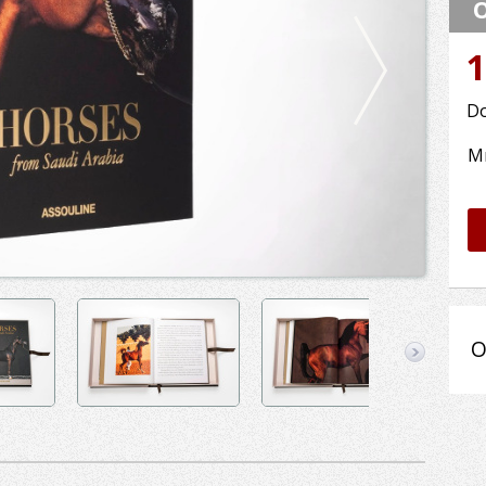
O
1
Do
M
O