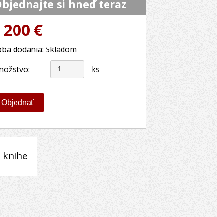
bjednajte si hneď teraz
 200 €
ba dodania: Skladom
nožstvo:
ks
 knihe