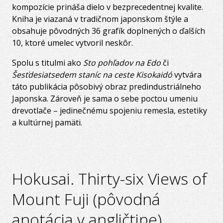
kompozície prináša dielo v bezprecedentnej kvalite.
Kniha je viazaná v tradičnom japonskom štýle a
obsahuje pôvodných 36 grafík doplnených o ďalších
10, ktoré umelec vytvoril neskôr.
Spolu s titulmi ako
Sto pohľadov na Edo
či
Šesťdesiatsedem staníc na ceste Kisokaidó
vytvára
táto publikácia pôsobivý obraz predindustriálneho
Japonska. Zároveň je sama o sebe poctou umeniu
drevotlače – jedinečnému spojeniu remesla, estetiky
a kultúrnej pamäti.
Hokusai. Thirty-six Views of
Mount Fuji (pôvodná
anotácia v angličtine)