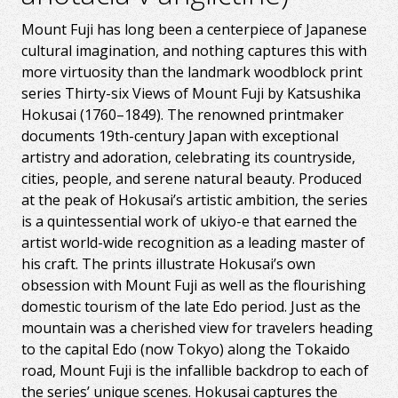
Mount Fuji has long been a centerpiece of Japanese
cultural imagination, and nothing captures this with
more virtuosity than the landmark woodblock print
series Thirty-six Views of Mount Fuji by Katsushika
Hokusai (1760–1849). The renowned printmaker
documents 19th-century Japan with exceptional
artistry and adoration, celebrating its countryside,
cities, people, and serene natural beauty. Produced
at the peak of Hokusai’s artistic ambition, the series
is a quintessential work of ukiyo-e that earned the
artist world-wide recognition as a leading master of
his craft. The prints illustrate Hokusai’s own
obsession with Mount Fuji as well as the flourishing
domestic tourism of the late Edo period. Just as the
mountain was a cherished view for travelers heading
to the capital Edo (now Tokyo) along the Tokaido
road, Mount Fuji is the infallible backdrop to each of
the series’ unique scenes. Hokusai captures the