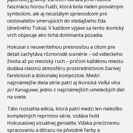
fascináciu horou Fudži, ktorá bola nielen posvätným
symbolom, ale aj neustálym sprievodcom pre
cestovateľov smerujúcich do vtedajšieho Eda
(dnešného Tokia). V každom výjave sa tento ikonický
vrch objavuje ako tichá dominanta pozadia.
Hokusai s neuveriteľnou presnosťou a citom pre
detail zachytáva rôznorodé scenérie – od vidieckeho
života až po mestský ruch – pričom každému miestu
dodáva vlastnú atmosféru prostredníctvom žiarivej
farebnosti a dokonalej kompozície. Medzi
najznámejšie diela série patrí aj ikonická
Veľká vlna
pri Kanagawe
, jedno z najznámejších umeleckých diel
na svete.
Táto rozsiahla edícia, ktorá patrí medzi len niekoľko
kompletných reprintov série, vzdáva hold
Hokusaiovej vizuálnej genialite. Vďaka precíznemu
spracovaniu a dôrazu na pôvodné farby a