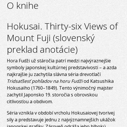
O knihe
Hokusai. Thirty-six Views of
Mount Fuji (slovenský
preklad anotácie)
Hora Fudži už stáročia patrí medzi najvýraznejšie
symboly japonskej kultúrnej predstavivosti – a azda
najkrajšie ju zachytila slávna séria drevotlačí
Tridsaťšesť pohľadov na horu Fudži
od Katsushika
Hokusaiho (1760–1849). Tento výnimočný majster
zachytil Japonsko 19. storočia s obrovskou
citlivosťou a obdivom.
Séria vznikla v období vrcholu Hokusaiovej tvorivej
sily a predstavuje jednu z najvýznamnejších ukážok
japonskej grafiky. Zároveň odráža jeho hlbokú