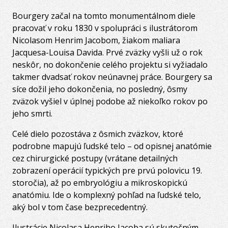
Bourgery začal na tomto monumentálnom diele
pracovať v roku 1830 v spolupráci s ilustrátorom
Nicolasom Henrim Jacobom, žiakom maliara
Jacquesa-Louisa Davida. Prvé zväzky vyšli už o rok
neskôr, no dokončenie celého projektu si vyžiadalo
takmer dvadsať rokov neúnavnej práce. Bourgery sa
síce dožil jeho dokončenia, no posledný, ôsmy
zväzok vyšiel v úplnej podobe až niekoľko rokov po
jeho smrti.
Celé dielo pozostáva z ôsmich zväzkov, ktoré
podrobne mapujú ľudské telo – od opisnej anatómie
cez chirurgické postupy (vrátane detailných
zobrazení operácií typických pre prvú polovicu 19.
storočia), až po embryológiu a mikroskopickú
anatómiu. Ide o komplexný pohľad na ľudské telo,
aký bol v tom čase bezprecedentný.
Ilustrácie Nicolasa Henriho Jacoba sú skutočným