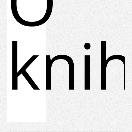
O
kni