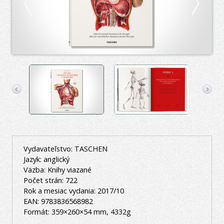
Vydavateľstvo: TASCHEN
Jazyk: anglický
Väzba: Knihy viazané
Počet strán: 722
Rok a mesiac vydania: 2017/10
EAN: 9783836568982
Formát: 359×260×54 mm, 4332g