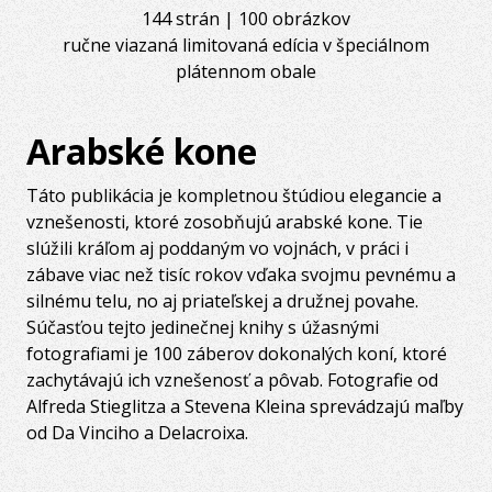
144 strán | 100 obrázkov
ručne viazaná limitovaná edícia v špeciálnom
plátennom obale
Arabské kone
Táto publikácia je kompletnou štúdiou elegancie a
vznešenosti, ktoré zosobňujú arabské kone. Tie
slúžili kráľom aj poddaným vo vojnách, v práci i
zábave viac než tisíc rokov vďaka svojmu pevnému a
silnému telu, no aj priateľskej a družnej povahe.
Súčasťou tejto jedinečnej knihy s úžasnými
fotografiami je 100 záberov dokonalých koní, ktoré
zachytávajú ich vznešenosť a pôvab. Fotografie od
Alfreda Stieglitza a Stevena Kleina sprevádzajú maľby
od Da Vinciho a Delacroixa.