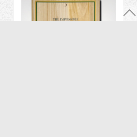
NA VYŽIADANIE
1 200 €
THE IMPOSSIBLE COLLECTION OF CHAMPAGNE
© IKAR, a.s., Miletičova 23, 821 09 Bratislava, Tel.:
+421 2 49 104 346
,
+421 905