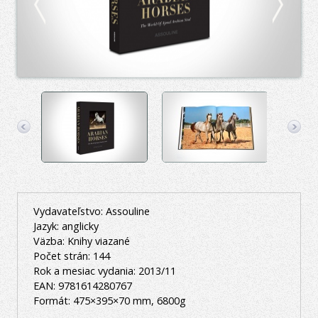
Vydavateľstvo: Assouline
Jazyk: anglicky
Väzba: Knihy viazané
Počet strán: 144
Rok a mesiac vydania: 2013/11
EAN: 9781614280767
Formát: 475×395×70 mm, 6800g