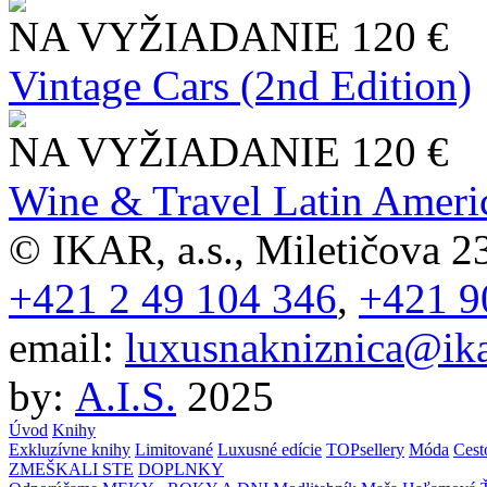
NA VYŽIADANIE
120 €
Vintage Cars (2nd Edition)
NA VYŽIADANIE
120 €
Wine & Travel Latin Ameri
© IKAR, a.s., Miletičova 23
+421 2 49 104 346
,
+421 9
email:
luxusnakniznica@ika
by:
A.I.S.
2025
Úvod
Knihy
Exkluzívne knihy
Limitované
Luxusné edície
TOPsellery
Móda
Cest
ZMEŠKALI STE
DOPLNKY