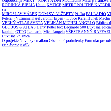
Odporúčame
MEKY - ROKY A DNI
Modlitebník
Maša Haľamová
RODINNÁ BIBLIA
Haiku
KYTICE
METROPOLITNÉ KATEDR
ste
MIROSLAV VÁLEK
DÓM SV. ALŽBETY
Piačka
PALLADIO
V
Peteraj - Vyznania
Karel Jaromír Erben - Kytice
Karel Hynek Mácha 
VEĽKÝ ATLAS SVETA
VELIKÁN MICHELANGELO
Biblie s 
GLÓBUS & ATLAS
Harry Potter box
Leonardo 500 Luxusná edícia
kaplnka
OTTO
Leonardo
Michelangelo
VŠESTRANNÝ RAFFAE
Luxusná knižnica
O projekte
Novinky emailom
Obchodné podmienky
Formulár pre od
Prihlásenie
Košík