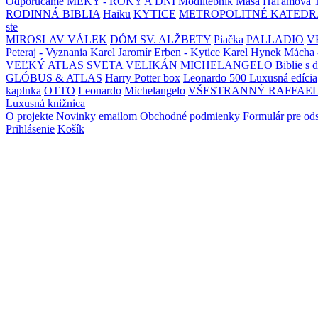
Odporúčame
MEKY - ROKY A DNI
Modlitebník
Maša Haľamová
RODINNÁ BIBLIA
Haiku
KYTICE
METROPOLITNÉ KATEDR
ste
MIROSLAV VÁLEK
DÓM SV. ALŽBETY
Piačka
PALLADIO
V
Peteraj - Vyznania
Karel Jaromír Erben - Kytice
Karel Hynek Mácha 
VEĽKÝ ATLAS SVETA
VELIKÁN MICHELANGELO
Biblie s 
GLÓBUS & ATLAS
Harry Potter box
Leonardo 500 Luxusná edícia
kaplnka
OTTO
Leonardo
Michelangelo
VŠESTRANNÝ RAFFAE
Luxusná knižnica
O projekte
Novinky emailom
Obchodné podmienky
Formulár pre od
Prihlásenie
Košík