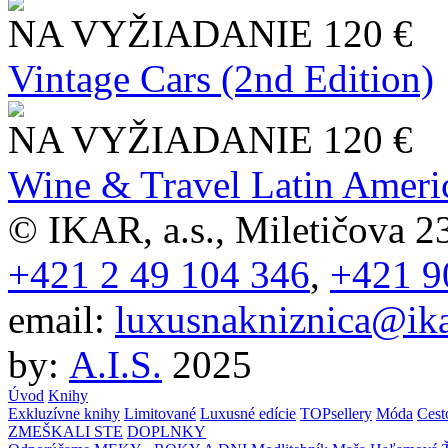
NA VYŽIADANIE
120 €
Vintage Cars (2nd Edition)
NA VYŽIADANIE
120 €
Wine & Travel Latin Ameri
© IKAR, a.s., Miletičova 23
+421 2 49 104 346
,
+421 9
email:
luxusnakniznica@ika
by:
A.I.S.
2025
Úvod
Knihy
Exkluzívne knihy
Limitované
Luxusné edície
TOPsellery
Móda
Cest
ZMEŠKALI STE
DOPLNKY