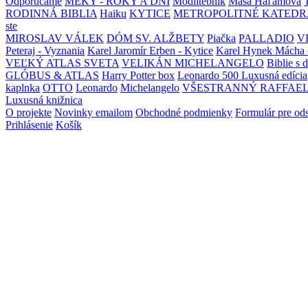
Odporúčame
MEKY - ROKY A DNI
Modlitebník
Maša Haľamová
RODINNÁ BIBLIA
Haiku
KYTICE
METROPOLITNÉ KATEDR
ste
MIROSLAV VÁLEK
DÓM SV. ALŽBETY
Piačka
PALLADIO
V
Peteraj - Vyznania
Karel Jaromír Erben - Kytice
Karel Hynek Mácha 
VEĽKÝ ATLAS SVETA
VELIKÁN MICHELANGELO
Biblie s 
GLÓBUS & ATLAS
Harry Potter box
Leonardo 500 Luxusná edícia
kaplnka
OTTO
Leonardo
Michelangelo
VŠESTRANNÝ RAFFAE
Luxusná knižnica
O projekte
Novinky emailom
Obchodné podmienky
Formulár pre od
Prihlásenie
Košík