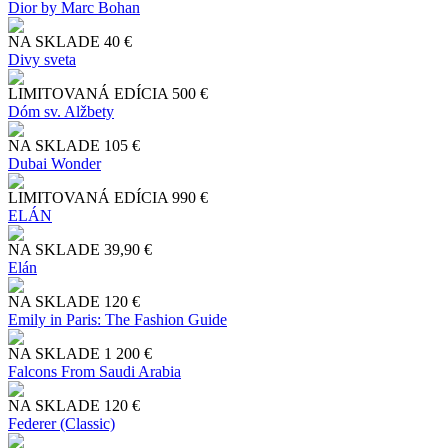
Dior by Marc Bohan
NA SKLADE
40 €
Divy sveta
LIMITOVANÁ EDÍCIA
500 €
Dóm sv. Alžbety
NA SKLADE
105 €
Dubai Wonder
LIMITOVANÁ EDÍCIA
990 €
ELÁN
NA SKLADE
39,90 €
Elán
NA SKLADE
120 €
Emily in Paris: The Fashion Guide
NA SKLADE
1 200 €
Falcons From Saudi Arabia
NA SKLADE
120 €
Federer (Classic)