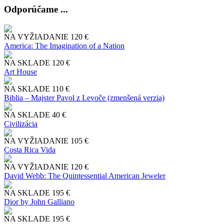
Odporúčame ...
NA VYŽIADANIE
120 €
America: The Imagination of a Nation
NA SKLADE
120 €
Art House
NA SKLADE
110 €
Biblia – Majster Pavol z Levoče (zmenšená verzia)
NA SKLADE
40 €
Civilizácia
NA VYŽIADANIE
105 €
Costa Rica Vida
NA VYŽIADANIE
120 €
David Webb: The Quintessential American Jeweler
NA SKLADE
195 €
Dior by John Galliano
NA SKLADE
195 €