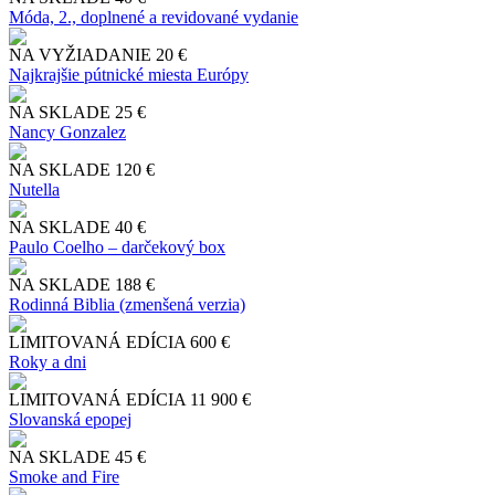
Móda, 2., doplnené a revidované vydanie
NA VYŽIADANIE
20 €
Najkrajšie pútnické miesta Európy
NA SKLADE
25 €
Nancy Gonzalez
NA SKLADE
120 €
Nutella
NA SKLADE
40 €
Paulo Coelho – darčekový box
NA SKLADE
188 €
Rodinná Biblia (zmenšená verzia)
LIMITOVANÁ EDÍCIA
600 €
Roky a dni
LIMITOVANÁ EDÍCIA
11 900 €
Slo​vanská epopej
NA SKLADE
45 €
Smoke and Fire