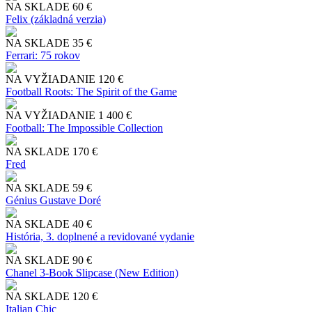
NA SKLADE
60 €
Felix (základná verzia)
NA SKLADE
35 €
Ferrari: 75 rokov
NA VYŽIADANIE
120 €
Football Roots: The Spirit of the Game
NA VYŽIADANIE
1 400 €
Football: The Impossible Collection
NA SKLADE
170 €
Fred
NA SKLADE
59 €
Génius Gustave Doré
NA SKLADE
40 €
História, 3. doplnené a revidované vydanie
NA SKLADE
90 €
Chanel 3-Book Slipcase (New Edition)
NA SKLADE
120 €
Italian Chic