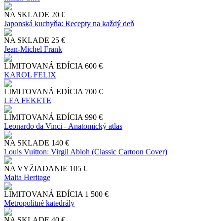
NA SKLADE
20 €
Japonská kuchyňa: Recepty na každý deň
NA SKLADE
25 €
Jean-Michel Frank
LIMITOVANÁ EDÍCIA
600 €
KAROL FELIX
LIMITOVANÁ EDÍCIA
700 €
LEA FEKETE
LIMITOVANÁ EDÍCIA
990 €
Leonardo da Vinci - Anatomický atlas
NA SKLADE
140 €
Louis Vuitton: Virgil Abloh (Classic Cartoon Cover)
NA VYŽIADANIE
105 €
Malta Heritage
LIMITOVANÁ EDÍCIA
1 500 €
Metropolitné katedrály
NA SKLADE
40 €