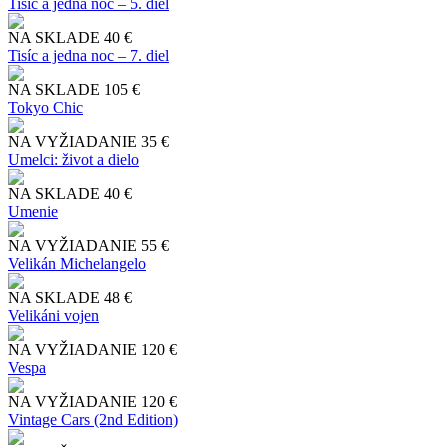
Tisíc a jedna noc – 5. diel
NA SKLADE
40 €
Tisíc a jedna noc – 7. diel
NA SKLADE
105 €
Tokyo Chic
NA VYŽIADANIE
35 €
Umelci: život a dielo
NA SKLADE
40 €
Umenie
NA VYŽIADANIE
55 €
Velikán Michelangelo
NA SKLADE
48 €
Velikáni vojen
NA VYŽIADANIE
120 €
Vespa
NA VYŽIADANIE
120 €
Vintage Cars (2nd Edition)