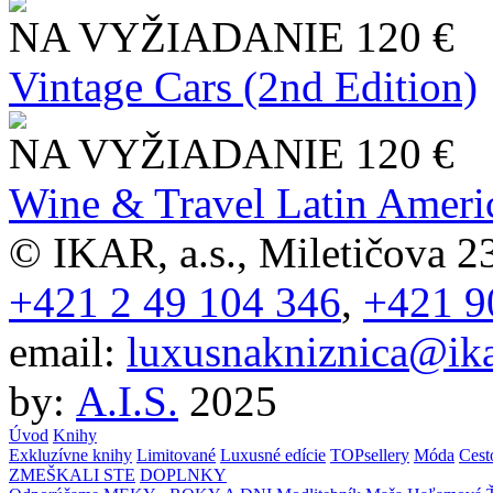
NA VYŽIADANIE
120 €
Vintage Cars (2nd Edition)
NA VYŽIADANIE
120 €
Wine & Travel Latin Ameri
© IKAR, a.s., Miletičova 23
+421 2 49 104 346
,
+421 9
email:
luxusnakniznica@ika
by:
A.I.S.
2025
Úvod
Knihy
Exkluzívne knihy
Limitované
Luxusné edície
TOPsellery
Móda
Cest
ZMEŠKALI STE
DOPLNKY