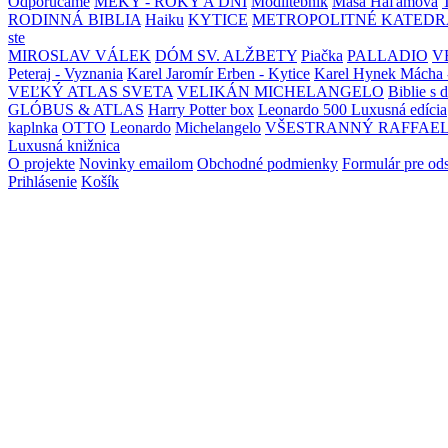
Odporúčame
MEKY - ROKY A DNI
Modlitebník
Maša Haľamová
RODINNÁ BIBLIA
Haiku
KYTICE
METROPOLITNÉ KATEDR
ste
MIROSLAV VÁLEK
DÓM SV. ALŽBETY
Piačka
PALLADIO
V
Peteraj - Vyznania
Karel Jaromír Erben - Kytice
Karel Hynek Mácha 
VEĽKÝ ATLAS SVETA
VELIKÁN MICHELANGELO
Biblie s 
GLÓBUS & ATLAS
Harry Potter box
Leonardo 500 Luxusná edícia
kaplnka
OTTO
Leonardo
Michelangelo
VŠESTRANNÝ RAFFAE
Luxusná knižnica
O projekte
Novinky emailom
Obchodné podmienky
Formulár pre od
Prihlásenie
Košík