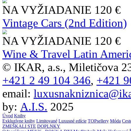
NA VYŽIADANIE
120 €
Vintage Cars (2nd Edition)
NA VYŽIADANIE
120 €
Wine & Travel Latin Ameri
© IKAR, a.s., Miletičova 23
+421 2 49 104 346
,
+421 9
email:
luxusnakniznica@ika
by:
A.I.S.
2025
Úvod
Knihy
Exkluzívne knihy
Limitované
Luxusné edície
TOPsellery
Móda
Cest
ZMEŠKALI STE
DOPLNKY