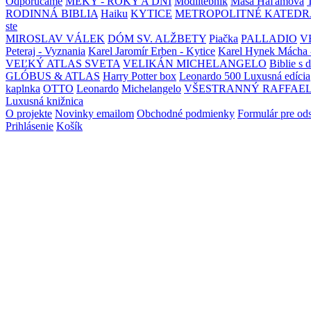
Odporúčame
MEKY - ROKY A DNI
Modlitebník
Maša Haľamová
RODINNÁ BIBLIA
Haiku
KYTICE
METROPOLITNÉ KATEDR
ste
MIROSLAV VÁLEK
DÓM SV. ALŽBETY
Piačka
PALLADIO
V
Peteraj - Vyznania
Karel Jaromír Erben - Kytice
Karel Hynek Mácha 
VEĽKÝ ATLAS SVETA
VELIKÁN MICHELANGELO
Biblie s 
GLÓBUS & ATLAS
Harry Potter box
Leonardo 500 Luxusná edícia
kaplnka
OTTO
Leonardo
Michelangelo
VŠESTRANNÝ RAFFAE
Luxusná knižnica
O projekte
Novinky emailom
Obchodné podmienky
Formulár pre od
Prihlásenie
Košík