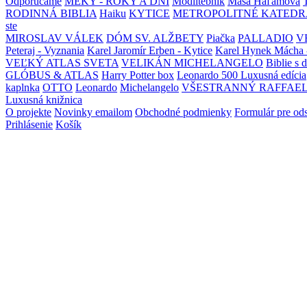
Odporúčame
MEKY - ROKY A DNI
Modlitebník
Maša Haľamová
RODINNÁ BIBLIA
Haiku
KYTICE
METROPOLITNÉ KATEDR
ste
MIROSLAV VÁLEK
DÓM SV. ALŽBETY
Piačka
PALLADIO
V
Peteraj - Vyznania
Karel Jaromír Erben - Kytice
Karel Hynek Mácha 
VEĽKÝ ATLAS SVETA
VELIKÁN MICHELANGELO
Biblie s 
GLÓBUS & ATLAS
Harry Potter box
Leonardo 500 Luxusná edícia
kaplnka
OTTO
Leonardo
Michelangelo
VŠESTRANNÝ RAFFAE
Luxusná knižnica
O projekte
Novinky emailom
Obchodné podmienky
Formulár pre od
Prihlásenie
Košík