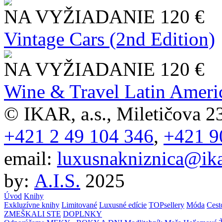
NA VYŽIADANIE
120 €
Vintage Cars (2nd Edition)
NA VYŽIADANIE
120 €
Wine & Travel Latin Ameri
© IKAR, a.s., Miletičova 23
+421 2 49 104 346
,
+421 9
email:
luxusnakniznica@ika
by:
A.I.S.
2025
Úvod
Knihy
Exkluzívne knihy
Limitované
Luxusné edície
TOPsellery
Móda
Cest
ZMEŠKALI STE
DOPLNKY