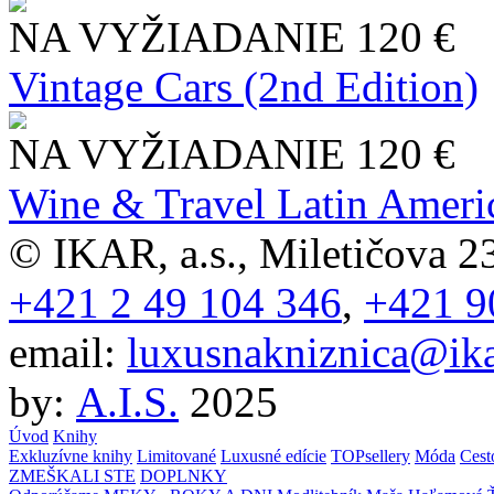
NA VYŽIADANIE
120 €
Vintage Cars (2nd Edition)
NA VYŽIADANIE
120 €
Wine & Travel Latin Ameri
© IKAR, a.s., Miletičova 23
+421 2 49 104 346
,
+421 9
email:
luxusnakniznica@ika
by:
A.I.S.
2025
Úvod
Knihy
Exkluzívne knihy
Limitované
Luxusné edície
TOPsellery
Móda
Cest
ZMEŠKALI STE
DOPLNKY