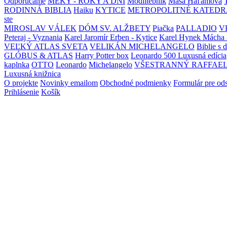
Odporúčame
MEKY - ROKY A DNI
Modlitebník
Maša Haľamová
RODINNÁ BIBLIA
Haiku
KYTICE
METROPOLITNÉ KATEDR
ste
MIROSLAV VÁLEK
DÓM SV. ALŽBETY
Piačka
PALLADIO
V
Peteraj - Vyznania
Karel Jaromír Erben - Kytice
Karel Hynek Mácha 
VEĽKÝ ATLAS SVETA
VELIKÁN MICHELANGELO
Biblie s 
GLÓBUS & ATLAS
Harry Potter box
Leonardo 500 Luxusná edícia
kaplnka
OTTO
Leonardo
Michelangelo
VŠESTRANNÝ RAFFAE
Luxusná knižnica
O projekte
Novinky emailom
Obchodné podmienky
Formulár pre od
Prihlásenie
Košík