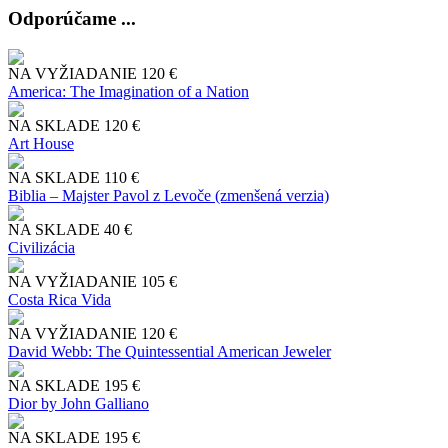
Odporúčame ...
NA VYŽIADANIE
120 €
America: The Imagination of a Nation
NA SKLADE
120 €
Art House
NA SKLADE
110 €
Biblia – Majster Pavol z Levoče (zmenšená verzia)
NA SKLADE
40 €
Civilizácia
NA VYŽIADANIE
105 €
Costa Rica Vida
NA VYŽIADANIE
120 €
David Webb: The Quintessential American Jeweler
NA SKLADE
195 €
Dior by John Galliano
NA SKLADE
195 €