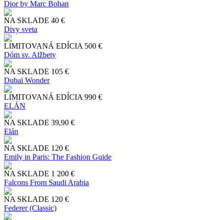
Dior by Marc Bohan
NA SKLADE
40 €
Divy sveta
LIMITOVANÁ EDÍCIA
500 €
Dóm sv. Alžbety
NA SKLADE
105 €
Dubai Wonder
LIMITOVANÁ EDÍCIA
990 €
ELÁN
NA SKLADE
39,90 €
Elán
NA SKLADE
120 €
Emily in Paris: The Fashion Guide
NA SKLADE
1 200 €
Falcons From Saudi Arabia
NA SKLADE
120 €
Federer (Classic)