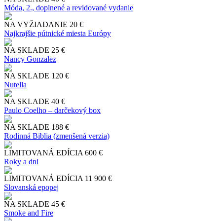
Móda, 2., doplnené a revidované vydanie
NA VYŽIADANIE
20 €
Najkrajšie pútnické miesta Európy
NA SKLADE
25 €
Nancy Gonzalez
NA SKLADE
120 €
Nutella
NA SKLADE
40 €
Paulo Coelho – darčekový box
NA SKLADE
188 €
Rodinná Biblia (zmenšená verzia)
LIMITOVANÁ EDÍCIA
600 €
Roky a dni
LIMITOVANÁ EDÍCIA
11 900 €
Slo​vanská epopej
NA SKLADE
45 €
Smoke and Fire