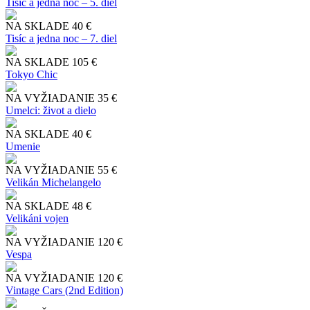
Tisíc a jedna noc – 5. diel
NA SKLADE
40 €
Tisíc a jedna noc – 7. diel
NA SKLADE
105 €
Tokyo Chic
NA VYŽIADANIE
35 €
Umelci: život a dielo
NA SKLADE
40 €
Umenie
NA VYŽIADANIE
55 €
Velikán Michelangelo
NA SKLADE
48 €
Velikáni vojen
NA VYŽIADANIE
120 €
Vespa
NA VYŽIADANIE
120 €
Vintage Cars (2nd Edition)