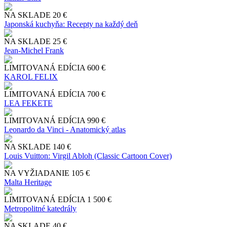
NA SKLADE
20 €
Japonská kuchyňa: Recepty na každý deň
NA SKLADE
25 €
Jean-Michel Frank
LIMITOVANÁ EDÍCIA
600 €
KAROL FELIX
LIMITOVANÁ EDÍCIA
700 €
LEA FEKETE
LIMITOVANÁ EDÍCIA
990 €
Leonardo da Vinci - Anatomický atlas
NA SKLADE
140 €
Louis Vuitton: Virgil Abloh (Classic Cartoon Cover)
NA VYŽIADANIE
105 €
Malta Heritage
LIMITOVANÁ EDÍCIA
1 500 €
Metropolitné katedrály
NA SKLADE
40 €