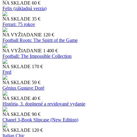
NA SKLADE
60 €
Felix (základná verzia)
NA SKLADE
35 €
Ferrari: 75 rokov
NA VYŽIADANIE
120 €
Football Roots: The Spirit of the Game
NA VYŽIADANIE
1 400 €
Football: The Impossible Collection
NA SKLADE
170 €
Fred
NA SKLADE
59 €
Génius Gustave Doré
NA SKLADE
40 €
História, 3. doplnené a revidované vydanie
NA SKLADE
90 €
Chanel 3-Book Slipcase (New Edition)
NA SKLADE
120 €
Italian Chic