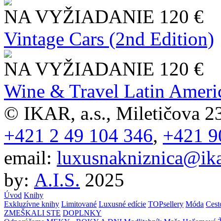
NA VYŽIADANIE
120 €
Vintage Cars (2nd Edition)
NA VYŽIADANIE
120 €
Wine & Travel Latin Ameri
© IKAR, a.s., Miletičova 23
+421 2 49 104 346
,
+421 9
email:
luxusnakniznica@ika
by:
A.I.S.
2025
Úvod
Knihy
Exkluzívne knihy
Limitované
Luxusné edície
TOPsellery
Móda
Cest
ZMEŠKALI STE
DOPLNKY