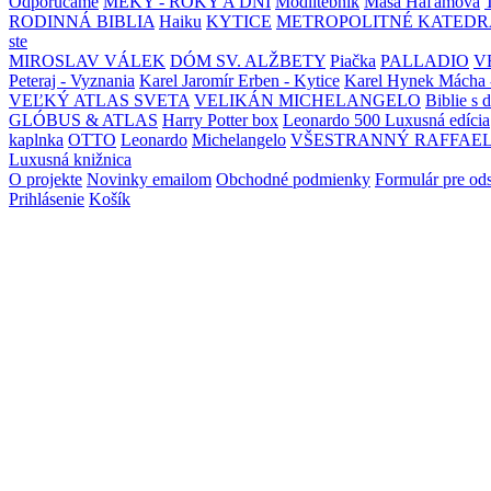
Odporúčame
MEKY - ROKY A DNI
Modlitebník
Maša Haľamová
RODINNÁ BIBLIA
Haiku
KYTICE
METROPOLITNÉ KATEDR
ste
MIROSLAV VÁLEK
DÓM SV. ALŽBETY
Piačka
PALLADIO
V
Peteraj - Vyznania
Karel Jaromír Erben - Kytice
Karel Hynek Mácha 
VEĽKÝ ATLAS SVETA
VELIKÁN MICHELANGELO
Biblie s 
GLÓBUS & ATLAS
Harry Potter box
Leonardo 500 Luxusná edícia
kaplnka
OTTO
Leonardo
Michelangelo
VŠESTRANNÝ RAFFAE
Luxusná knižnica
O projekte
Novinky emailom
Obchodné podmienky
Formulár pre od
Prihlásenie
Košík