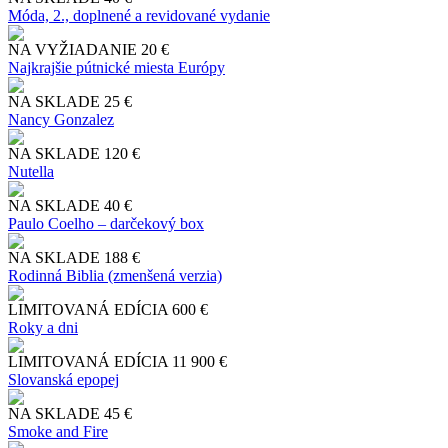
Móda, 2., doplnené a revidované vydanie
NA VYŽIADANIE
20 €
Najkrajšie pútnické miesta Európy
NA SKLADE
25 €
Nancy Gonzalez
NA SKLADE
120 €
Nutella
NA SKLADE
40 €
Paulo Coelho – darčekový box
NA SKLADE
188 €
Rodinná Biblia (zmenšená verzia)
LIMITOVANÁ EDÍCIA
600 €
Roky a dni
LIMITOVANÁ EDÍCIA
11 900 €
Slo​vanská epopej
NA SKLADE
45 €
Smoke and Fire