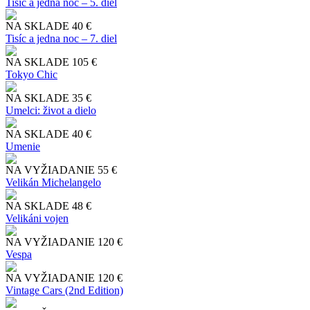
Tisíc a jedna noc – 5. diel
NA SKLADE
40 €
Tisíc a jedna noc – 7. diel
NA SKLADE
105 €
Tokyo Chic
NA SKLADE
35 €
Umelci: život a dielo
NA SKLADE
40 €
Umenie
NA VYŽIADANIE
55 €
Velikán Michelangelo
NA SKLADE
48 €
Velikáni vojen
NA VYŽIADANIE
120 €
Vespa
NA VYŽIADANIE
120 €
Vintage Cars (2nd Edition)