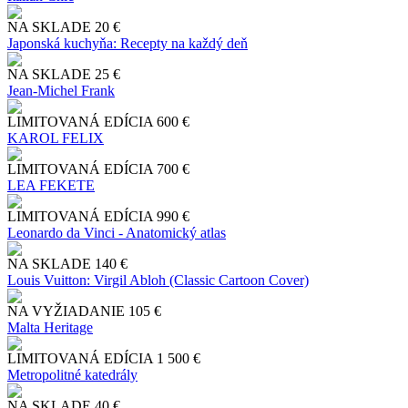
NA SKLADE
20 €
Japonská kuchyňa: Recepty na každý deň
NA SKLADE
25 €
Jean-Michel Frank
LIMITOVANÁ EDÍCIA
600 €
KAROL FELIX
LIMITOVANÁ EDÍCIA
700 €
LEA FEKETE
LIMITOVANÁ EDÍCIA
990 €
Leonardo da Vinci - Anatomický atlas
NA SKLADE
140 €
Louis Vuitton: Virgil Abloh (Classic Cartoon Cover)
NA VYŽIADANIE
105 €
Malta Heritage
LIMITOVANÁ EDÍCIA
1 500 €
Metropolitné katedrály
NA SKLADE
40 €