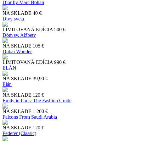
Dior by Marc Bohan
NA SKLADE
40 €
Divy sveta
LIMITOVANÁ EDÍCIA
500 €
Dóm sv. Alžbety
NA SKLADE
105 €
Dubai Wonder
LIMITOVANÁ EDÍCIA
990 €
ELÁN
NA SKLADE
39,90 €
Elán
NA SKLADE
120 €
Emily in Paris: The Fashion Guide
NA SKLADE
1 200 €
Falcons From Saudi Arabia
NA SKLADE
120 €
Federer (Classic)