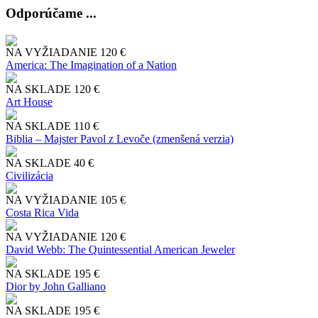
Odporúčame ...
NA VYŽIADANIE
120 €
America: The Imagination of a Nation
NA SKLADE
120 €
Art House
NA SKLADE
110 €
Biblia – Majster Pavol z Levoče (zmenšená verzia)
NA SKLADE
40 €
Civilizácia
NA VYŽIADANIE
105 €
Costa Rica Vida
NA VYŽIADANIE
120 €
David Webb: The Quintessential American Jeweler
NA SKLADE
195 €
Dior by John Galliano
NA SKLADE
195 €