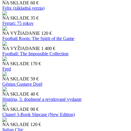
NA SKLADE
60 €
Felix (základná verzia)
NA SKLADE
35 €
Ferrari: 75 rokov
NA VYŽIADANIE
120 €
Football Roots: The Spirit of the Game
NA VYŽIADANIE
1 400 €
Football: The Impossible Collection
NA SKLADE
170 €
Fred
NA SKLADE
59 €
Génius Gustave Doré
NA SKLADE
40 €
História, 3. doplnené a revidované vydanie
NA SKLADE
90 €
Chanel 3-Book Slipcase (New Edition)
NA SKLADE
120 €
Italian Chic