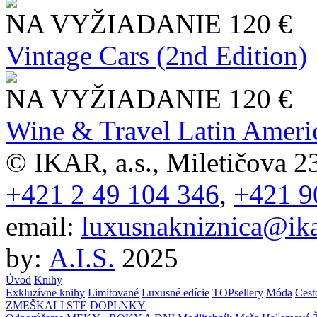
NA VYŽIADANIE
120 €
Vintage Cars (2nd Edition)
NA VYŽIADANIE
120 €
Wine & Travel Latin Ameri
© IKAR, a.s., Miletičova 23
+421 2 49 104 346
,
+421 9
email:
luxusnakniznica@ika
by:
A.I.S.
2025
Úvod
Knihy
Exkluzívne knihy
Limitované
Luxusné edície
TOPsellery
Móda
Cest
ZMEŠKALI STE
DOPLNKY