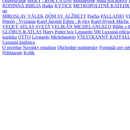
Odporúčame
MEKY - ROKY A DNI
Modlitebník
Maša Haľamová
RODINNÁ BIBLIA
Haiku
KYTICE
METROPOLITNÉ KATEDR
ste
MIROSLAV VÁLEK
DÓM SV. ALŽBETY
Piačka
PALLADIO
V
Peteraj - Vyznania
Karel Jaromír Erben - Kytice
Karel Hynek Mácha 
VEĽKÝ ATLAS SVETA
VELIKÁN MICHELANGELO
Biblie s 
GLÓBUS & ATLAS
Harry Potter box
Leonardo 500 Luxusná edícia
kaplnka
OTTO
Leonardo
Michelangelo
VŠESTRANNÝ RAFFAE
Luxusná knižnica
O projekte
Novinky emailom
Obchodné podmienky
Formulár pre od
Prihlásenie
Košík