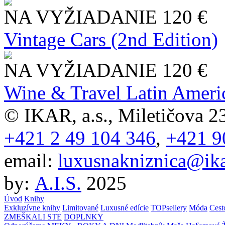
NA VYŽIADANIE
120 €
Vintage Cars (2nd Edition)
NA VYŽIADANIE
120 €
Wine & Travel Latin Ameri
© IKAR, a.s., Miletičova 23
+421 2 49 104 346
,
+421 9
email:
luxusnakniznica@ika
by:
A.I.S.
2025
Úvod
Knihy
Exkluzívne knihy
Limitované
Luxusné edície
TOPsellery
Móda
Cest
ZMEŠKALI STE
DOPLNKY