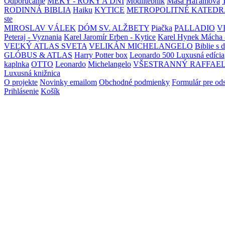
Odporúčame
MEKY - ROKY A DNI
Modlitebník
Maša Haľamová
RODINNÁ BIBLIA
Haiku
KYTICE
METROPOLITNÉ KATEDR
ste
MIROSLAV VÁLEK
DÓM SV. ALŽBETY
Piačka
PALLADIO
V
Peteraj - Vyznania
Karel Jaromír Erben - Kytice
Karel Hynek Mácha 
VEĽKÝ ATLAS SVETA
VELIKÁN MICHELANGELO
Biblie s 
GLÓBUS & ATLAS
Harry Potter box
Leonardo 500 Luxusná edícia
kaplnka
OTTO
Leonardo
Michelangelo
VŠESTRANNÝ RAFFAE
Luxusná knižnica
O projekte
Novinky emailom
Obchodné podmienky
Formulár pre od
Prihlásenie
Košík