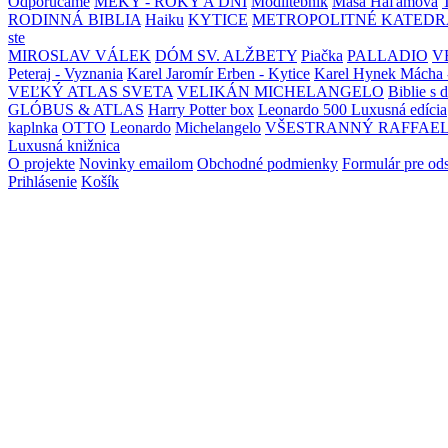
Odporúčame
MEKY - ROKY A DNI
Modlitebník
Maša Haľamová
RODINNÁ BIBLIA
Haiku
KYTICE
METROPOLITNÉ KATEDR
ste
MIROSLAV VÁLEK
DÓM SV. ALŽBETY
Piačka
PALLADIO
V
Peteraj - Vyznania
Karel Jaromír Erben - Kytice
Karel Hynek Mácha 
VEĽKÝ ATLAS SVETA
VELIKÁN MICHELANGELO
Biblie s 
GLÓBUS & ATLAS
Harry Potter box
Leonardo 500 Luxusná edícia
kaplnka
OTTO
Leonardo
Michelangelo
VŠESTRANNÝ RAFFAE
Luxusná knižnica
O projekte
Novinky emailom
Obchodné podmienky
Formulár pre od
Prihlásenie
Košík