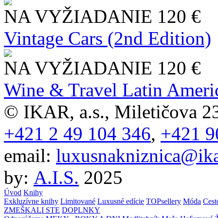
NA VYŽIADANIE
120 €
Vintage Cars (2nd Edition)
NA VYŽIADANIE
120 €
Wine & Travel Latin Ameri
© IKAR, a.s., Miletičova 23
+421 2 49 104 346
,
+421 9
email:
luxusnakniznica@ika
by:
A.I.S.
2025
Úvod
Knihy
Exkluzívne knihy
Limitované
Luxusné edície
TOPsellery
Móda
Cest
ZMEŠKALI STE
DOPLNKY