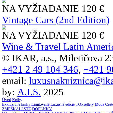
NA VYŽIADANIE
120 €
Vintage Cars (2nd Edition)
NA VYŽIADANIE
120 €
Wine & Travel Latin Ameri
© IKAR, a.s., Miletičova 23
+421 2 49 104 346
,
+421 9
email:
luxusnakniznica@ika
by:
A.I.S.
2025
Úvod
Knihy
Exkluzívne knihy
Limitované
Luxusné edície
TOPsellery
Móda
Cest
ZMEŠKALI STE
DOPLNKY