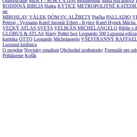
Odporúčame
MEKY - ROKY A DNI
Modlitebník
Maša Haľamová
RODINNÁ BIBLIA
Haiku
KYTICE
METROPOLITNÉ KATEDR
ste
MIROSLAV VÁLEK
DÓM SV. ALŽBETY
Piačka
PALLADIO
V
Peteraj - Vyznania
Karel Jaromír Erben - Kytice
Karel Hynek Mácha 
VEĽKÝ ATLAS SVETA
VELIKÁN MICHELANGELO
Biblie s 
GLÓBUS & ATLAS
Harry Potter box
Leonardo 500 Luxusná edícia
kaplnka
OTTO
Leonardo
Michelangelo
VŠESTRANNÝ RAFFAE
Luxusná knižnica
O projekte
Novinky emailom
Obchodné podmienky
Formulár pre od
Prihlásenie
Košík