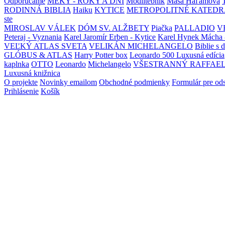
Odporúčame
MEKY - ROKY A DNI
Modlitebník
Maša Haľamová
RODINNÁ BIBLIA
Haiku
KYTICE
METROPOLITNÉ KATEDR
ste
MIROSLAV VÁLEK
DÓM SV. ALŽBETY
Piačka
PALLADIO
V
Peteraj - Vyznania
Karel Jaromír Erben - Kytice
Karel Hynek Mácha 
VEĽKÝ ATLAS SVETA
VELIKÁN MICHELANGELO
Biblie s 
GLÓBUS & ATLAS
Harry Potter box
Leonardo 500 Luxusná edícia
kaplnka
OTTO
Leonardo
Michelangelo
VŠESTRANNÝ RAFFAE
Luxusná knižnica
O projekte
Novinky emailom
Obchodné podmienky
Formulár pre od
Prihlásenie
Košík