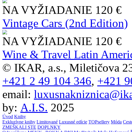
NA VYŽIADANIE
120 €
Vintage Cars (2nd Edition)
NA VYŽIADANIE
120 €
Wine & Travel Latin Ameri
© IKAR, a.s., Miletičova 23
+421 2 49 104 346
,
+421 9
email:
luxusnakniznica@ika
by:
A.I.S.
2025
Úvod
Knihy
Exkluzívne knihy
Limitované
Luxusné edície
TOPsellery
Móda
Cest
ZMEŠKALI STE
DOPLNKY