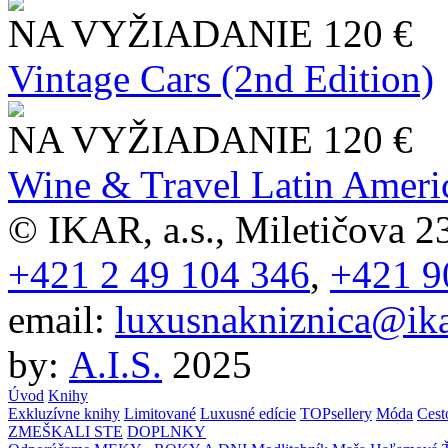
NA VYŽIADANIE
120 €
Vintage Cars (2nd Edition)
NA VYŽIADANIE
120 €
Wine & Travel Latin Ameri
© IKAR, a.s., Miletičova 23
+421 2 49 104 346
,
+421 9
email:
luxusnakniznica@ika
by:
A.I.S.
2025
Úvod
Knihy
Exkluzívne knihy
Limitované
Luxusné edície
TOPsellery
Móda
Cest
ZMEŠKALI STE
DOPLNKY