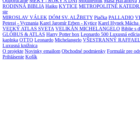
Odporúčame
MEKY - ROKY A DNI
Modlitebník
Maša Haľamová
RODINNÁ BIBLIA
Haiku
KYTICE
METROPOLITNÉ KATEDR
ste
MIROSLAV VÁLEK
DÓM SV. ALŽBETY
Piačka
PALLADIO
V
Peteraj - Vyznania
Karel Jaromír Erben - Kytice
Karel Hynek Mácha 
VEĽKÝ ATLAS SVETA
VELIKÁN MICHELANGELO
Biblie s 
GLÓBUS & ATLAS
Harry Potter box
Leonardo 500 Luxusná edícia
kaplnka
OTTO
Leonardo
Michelangelo
VŠESTRANNÝ RAFFAE
Luxusná knižnica
O projekte
Novinky emailom
Obchodné podmienky
Formulár pre od
Prihlásenie
Košík