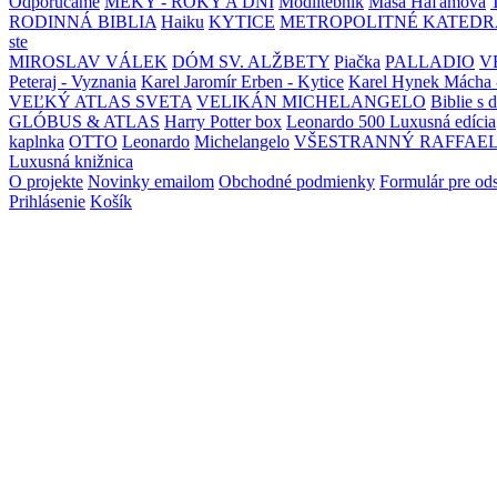
Odporúčame
MEKY - ROKY A DNI
Modlitebník
Maša Haľamová
RODINNÁ BIBLIA
Haiku
KYTICE
METROPOLITNÉ KATEDR
ste
MIROSLAV VÁLEK
DÓM SV. ALŽBETY
Piačka
PALLADIO
V
Peteraj - Vyznania
Karel Jaromír Erben - Kytice
Karel Hynek Mácha 
VEĽKÝ ATLAS SVETA
VELIKÁN MICHELANGELO
Biblie s 
GLÓBUS & ATLAS
Harry Potter box
Leonardo 500 Luxusná edícia
kaplnka
OTTO
Leonardo
Michelangelo
VŠESTRANNÝ RAFFAE
Luxusná knižnica
O projekte
Novinky emailom
Obchodné podmienky
Formulár pre od
Prihlásenie
Košík