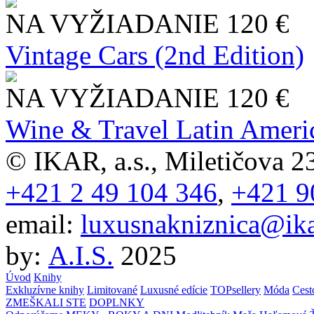
NA VYŽIADANIE
120 €
Vintage Cars (2nd Edition)
NA VYŽIADANIE
120 €
Wine & Travel Latin Ameri
© IKAR, a.s., Miletičova 23
+421 2 49 104 346
,
+421 9
email:
luxusnakniznica@ika
by:
A.I.S.
2025
Úvod
Knihy
Exkluzívne knihy
Limitované
Luxusné edície
TOPsellery
Móda
Cest
ZMEŠKALI STE
DOPLNKY