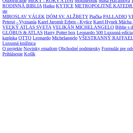
Odporúčame
MEKY - ROKY A DNI
Modlitebník
Maša Haľamová
RODINNÁ BIBLIA
Haiku
KYTICE
METROPOLITNÉ KATEDR
ste
MIROSLAV VÁLEK
DÓM SV. ALŽBETY
Piačka
PALLADIO
V
Peteraj - Vyznania
Karel Jaromír Erben - Kytice
Karel Hynek Mácha 
VEĽKÝ ATLAS SVETA
VELIKÁN MICHELANGELO
Biblie s 
GLÓBUS & ATLAS
Harry Potter box
Leonardo 500 Luxusná edícia
kaplnka
OTTO
Leonardo
Michelangelo
VŠESTRANNÝ RAFFAE
Luxusná knižnica
O projekte
Novinky emailom
Obchodné podmienky
Formulár pre od
Prihlásenie
Košík