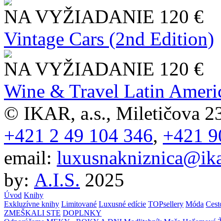
NA VYŽIADANIE
120 €
Vintage Cars (2nd Edition)
NA VYŽIADANIE
120 €
Wine & Travel Latin Ameri
© IKAR, a.s., Miletičova 23
+421 2 49 104 346
,
+421 9
email:
luxusnakniznica@ika
by:
A.I.S.
2025
Úvod
Knihy
Exkluzívne knihy
Limitované
Luxusné edície
TOPsellery
Móda
Cest
ZMEŠKALI STE
DOPLNKY