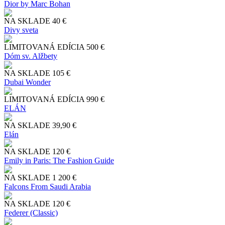
Dior by Marc Bohan
NA SKLADE
40 €
Divy sveta
LIMITOVANÁ EDÍCIA
500 €
Dóm sv. Alžbety
NA SKLADE
105 €
Dubai Wonder
LIMITOVANÁ EDÍCIA
990 €
ELÁN
NA SKLADE
39,90 €
Elán
NA SKLADE
120 €
Emily in Paris: The Fashion Guide
NA SKLADE
1 200 €
Falcons From Saudi Arabia
NA SKLADE
120 €
Federer (Classic)