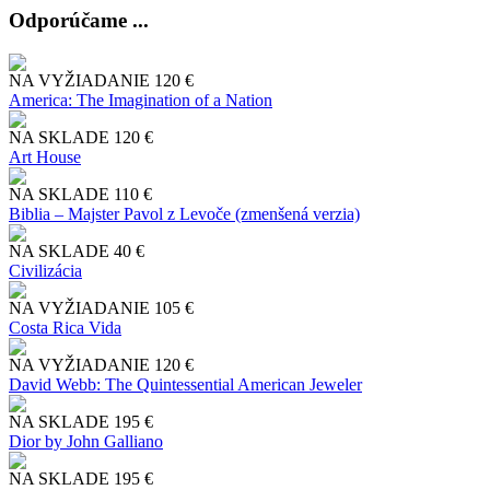
Odporúčame ...
NA VYŽIADANIE
120 €
America: The Imagination of a Nation
NA SKLADE
120 €
Art House
NA SKLADE
110 €
Biblia – Majster Pavol z Levoče (zmenšená verzia)
NA SKLADE
40 €
Civilizácia
NA VYŽIADANIE
105 €
Costa Rica Vida
NA VYŽIADANIE
120 €
David Webb: The Quintessential American Jeweler
NA SKLADE
195 €
Dior by John Galliano
NA SKLADE
195 €