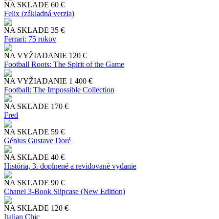
NA SKLADE
60 €
Felix (základná verzia)
NA SKLADE
35 €
Ferrari: 75 rokov
NA VYŽIADANIE
120 €
Football Roots: The Spirit of the Game
NA VYŽIADANIE
1 400 €
Football: The Impossible Collection
NA SKLADE
170 €
Fred
NA SKLADE
59 €
Génius Gustave Doré
NA SKLADE
40 €
História, 3. doplnené a revidované vydanie
NA SKLADE
90 €
Chanel 3-Book Slipcase (New Edition)
NA SKLADE
120 €
Italian Chic