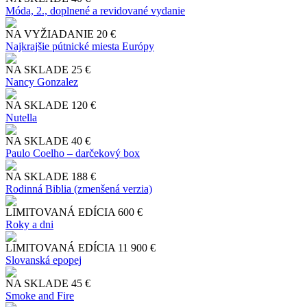
Móda, 2., doplnené a revidované vydanie
NA VYŽIADANIE
20 €
Najkrajšie pútnické miesta Európy
NA SKLADE
25 €
Nancy Gonzalez
NA SKLADE
120 €
Nutella
NA SKLADE
40 €
Paulo Coelho – darčekový box
NA SKLADE
188 €
Rodinná Biblia (zmenšená verzia)
LIMITOVANÁ EDÍCIA
600 €
Roky a dni
LIMITOVANÁ EDÍCIA
11 900 €
Slo​vanská epopej
NA SKLADE
45 €
Smoke and Fire