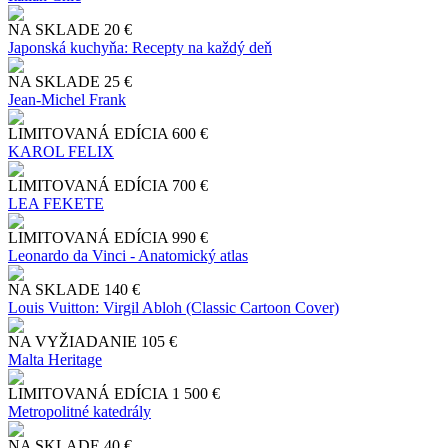
NA SKLADE
20 €
Japonská kuchyňa: Recepty na každý deň
NA SKLADE
25 €
Jean-Michel Frank
LIMITOVANÁ EDÍCIA
600 €
KAROL FELIX
LIMITOVANÁ EDÍCIA
700 €
LEA FEKETE
LIMITOVANÁ EDÍCIA
990 €
Leonardo da Vinci - Anatomický atlas
NA SKLADE
140 €
Louis Vuitton: Virgil Abloh (Classic Cartoon Cover)
NA VYŽIADANIE
105 €
Malta Heritage
LIMITOVANÁ EDÍCIA
1 500 €
Metropolitné katedrály
NA SKLADE
40 €