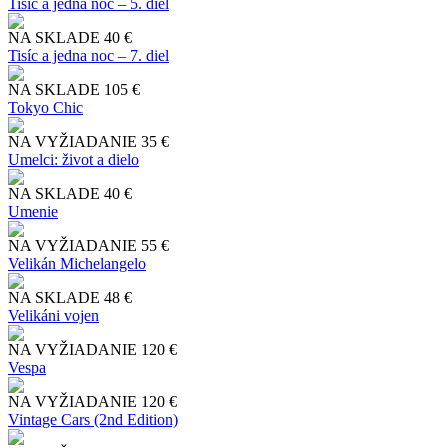
Tisíc a jedna noc – 5. diel
NA SKLADE
40 €
Tisíc a jedna noc – 7. diel
NA SKLADE
105 €
Tokyo Chic
NA VYŽIADANIE
35 €
Umelci: život a dielo
NA SKLADE
40 €
Umenie
NA VYŽIADANIE
55 €
Velikán Michelangelo
NA SKLADE
48 €
Velikáni vojen
NA VYŽIADANIE
120 €
Vespa
NA VYŽIADANIE
120 €
Vintage Cars (2nd Edition)