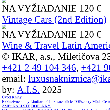
NA VYŽIADANIE
120 €
Vintage Cars (2nd Edition)
NA VYŽIADANIE
120 €
Wine & Travel Latin Ameri
© IKAR, a.s., Miletičova 23
+421 2 49 104 346
,
+421 9
email:
luxusnakniznica@ika
by:
A.I.S.
2025
Úvod
Knihy
Exkluzívne knihy
Limitované
Luxusné edície
TOPsellery
Móda
Cest
ZMEŠKALI STE
DOPLNKY