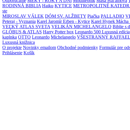
Odporúčame
MEKY - ROKY A DNI
Modlitebník
Maša Haľamová
RODINNÁ BIBLIA
Haiku
KYTICE
METROPOLITNÉ KATEDR
ste
MIROSLAV VÁLEK
DÓM SV. ALŽBETY
Piačka
PALLADIO
V
Peteraj - Vyznania
Karel Jaromír Erben - Kytice
Karel Hynek Mácha 
VEĽKÝ ATLAS SVETA
VELIKÁN MICHELANGELO
Biblie s 
GLÓBUS & ATLAS
Harry Potter box
Leonardo 500 Luxusná edícia
kaplnka
OTTO
Leonardo
Michelangelo
VŠESTRANNÝ RAFFAE
Luxusná knižnica
O projekte
Novinky emailom
Obchodné podmienky
Formulár pre od
Prihlásenie
Košík