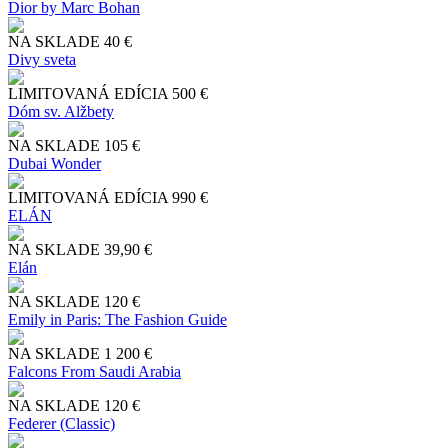
Dior by Marc Bohan
NA SKLADE
40 €
Divy sveta
LIMITOVANÁ EDÍCIA
500 €
Dóm sv. Alžbety
NA SKLADE
105 €
Dubai Wonder
LIMITOVANÁ EDÍCIA
990 €
ELÁN
NA SKLADE
39,90 €
Elán
NA SKLADE
120 €
Emily in Paris: The Fashion Guide
NA SKLADE
1 200 €
Falcons From Saudi Arabia
NA SKLADE
120 €
Federer (Classic)