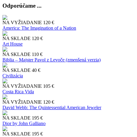
Odporúčame ...
NA VYŽIADANIE
120 €
America: The Imagination of a Nation
NA SKLADE
120 €
Art House
NA SKLADE
110 €
Biblia – Majster Pavol z Levoče (zmenšená verzia)
NA SKLADE
40 €
Civilizácia
NA VYŽIADANIE
105 €
Costa Rica Vida
NA VYŽIADANIE
120 €
David Webb: The Quintessential American Jeweler
NA SKLADE
195 €
Dior by John Galliano
NA SKLADE
195 €