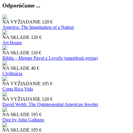
Odporúčame ...
NA VYŽIADANIE
120 €
America: The Imagination of a Nation
NA SKLADE
120 €
Art House
NA SKLADE
110 €
Biblia – Majster Pavol z Levoče (zmenšená verzia)
NA SKLADE
40 €
Civilizácia
NA VYŽIADANIE
105 €
Costa Rica Vida
NA VYŽIADANIE
120 €
David Webb: The Quintessential American Jeweler
NA SKLADE
195 €
Dior by John Galliano
NA SKLADE
195 €