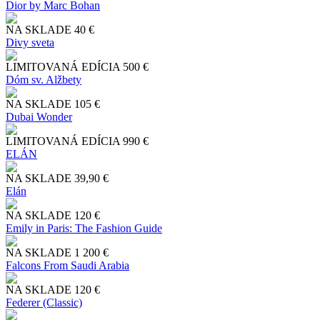
Dior by Marc Bohan
NA SKLADE
40 €
Divy sveta
LIMITOVANÁ EDÍCIA
500 €
Dóm sv. Alžbety
NA SKLADE
105 €
Dubai Wonder
LIMITOVANÁ EDÍCIA
990 €
ELÁN
NA SKLADE
39,90 €
Elán
NA SKLADE
120 €
Emily in Paris: The Fashion Guide
NA SKLADE
1 200 €
Falcons From Saudi Arabia
NA SKLADE
120 €
Federer (Classic)