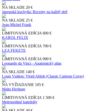
NA SKLADE
20 €
Japonská kuchyňa: Recepty na každý deň
NA SKLADE
25 €
Jean-Michel Frank
LIMITOVANÁ EDÍCIA
600 €
KAROL FELIX
LIMITOVANÁ EDÍCIA
700 €
LEA FEKETE
LIMITOVANÁ EDÍCIA
990 €
Leonardo da Vinci - Anatomický atlas
NA SKLADE
140 €
Louis Vuitton: Virgil Abloh (Classic Cartoon Cover)
NA VYŽIADANIE
105 €
Malta Heritage
LIMITOVANÁ EDÍCIA
1 500 €
Metropolitné katedrály
NA SKLADE
40 €