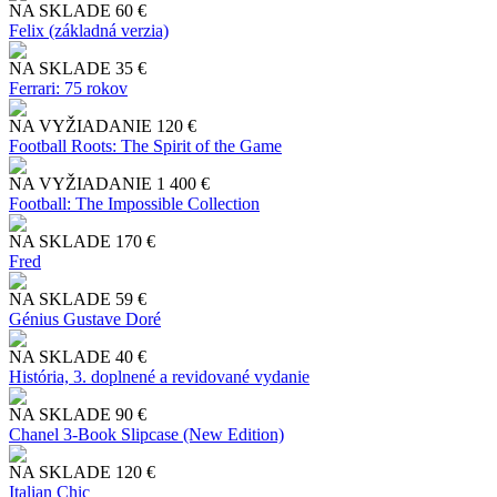
NA SKLADE
60 €
Felix (základná verzia)
NA SKLADE
35 €
Ferrari: 75 rokov
NA VYŽIADANIE
120 €
Football Roots: The Spirit of the Game
NA VYŽIADANIE
1 400 €
Football: The Impossible Collection
NA SKLADE
170 €
Fred
NA SKLADE
59 €
Génius Gustave Doré
NA SKLADE
40 €
História, 3. doplnené a revidované vydanie
NA SKLADE
90 €
Chanel 3-Book Slipcase (New Edition)
NA SKLADE
120 €
Italian Chic