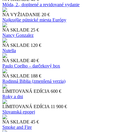
Móda, 2., doplnené a revidované vydanie
NA VYŽIADANIE
20 €
Najkrajšie pútnické miesta Európy
NA SKLADE
25 €
Nancy Gonzalez
NA SKLADE
120 €
Nutella
NA SKLADE
40 €
Paulo Coelho – darčekový box
NA SKLADE
188 €
Rodinná Biblia (zmenšená verzia)
LIMITOVANÁ EDÍCIA
600 €
Roky a dni
LIMITOVANÁ EDÍCIA
11 900 €
Slo​vanská epopej
NA SKLADE
45 €
Smoke and Fire