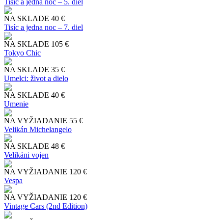
Tisíc a jedna noc – 5. diel
NA SKLADE
40 €
Tisíc a jedna noc – 7. diel
NA SKLADE
105 €
Tokyo Chic
NA SKLADE
35 €
Umelci: život a dielo
NA SKLADE
40 €
Umenie
NA VYŽIADANIE
55 €
Velikán Michelangelo
NA SKLADE
48 €
Velikáni vojen
NA VYŽIADANIE
120 €
Vespa
NA VYŽIADANIE
120 €
Vintage Cars (2nd Edition)