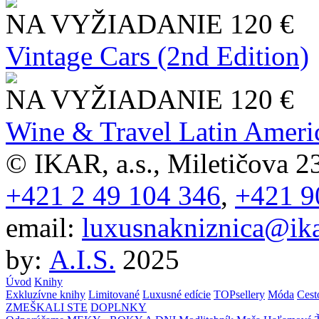
NA VYŽIADANIE
120 €
Vintage Cars (2nd Edition)
NA VYŽIADANIE
120 €
Wine & Travel Latin Ameri
© IKAR, a.s., Miletičova 23
+421 2 49 104 346
,
+421 9
email:
luxusnakniznica@ika
by:
A.I.S.
2025
Úvod
Knihy
Exkluzívne knihy
Limitované
Luxusné edície
TOPsellery
Móda
Cest
ZMEŠKALI STE
DOPLNKY