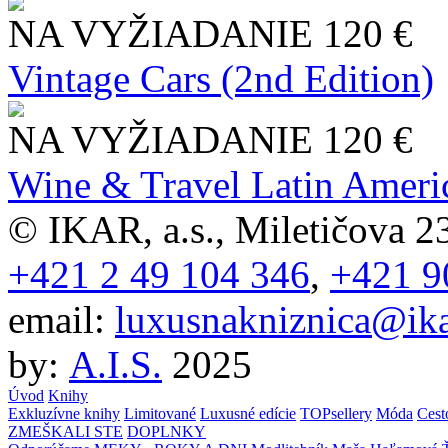
NA VYŽIADANIE
120 €
Vintage Cars (2nd Edition)
NA VYŽIADANIE
120 €
Wine & Travel Latin Ameri
© IKAR, a.s., Miletičova 23
+421 2 49 104 346
,
+421 9
email:
luxusnakniznica@ika
by:
A.I.S.
2025
Úvod
Knihy
Exkluzívne knihy
Limitované
Luxusné edície
TOPsellery
Móda
Cest
ZMEŠKALI STE
DOPLNKY