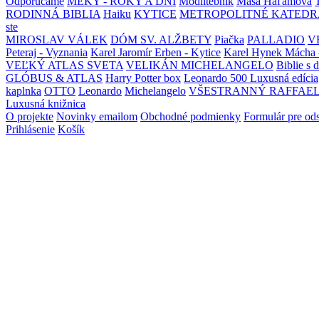
Odporúčame
MEKY - ROKY A DNI
Modlitebník
Maša Haľamová
RODINNÁ BIBLIA
Haiku
KYTICE
METROPOLITNÉ KATEDR
ste
MIROSLAV VÁLEK
DÓM SV. ALŽBETY
Piačka
PALLADIO
V
Peteraj - Vyznania
Karel Jaromír Erben - Kytice
Karel Hynek Mácha 
VEĽKÝ ATLAS SVETA
VELIKÁN MICHELANGELO
Biblie s 
GLÓBUS & ATLAS
Harry Potter box
Leonardo 500 Luxusná edícia
kaplnka
OTTO
Leonardo
Michelangelo
VŠESTRANNÝ RAFFAE
Luxusná knižnica
O projekte
Novinky emailom
Obchodné podmienky
Formulár pre od
Prihlásenie
Košík