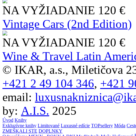
NA VYŽIADANIE
120 €
Vintage Cars (2nd Edition)
NA VYŽIADANIE
120 €
Wine & Travel Latin Ameri
© IKAR, a.s., Miletičova 23
+421 2 49 104 346
,
+421 9
email:
luxusnakniznica@ika
by:
A.I.S.
2025
Úvod
Knihy
Exkluzívne knihy
Limitované
Luxusné edície
TOPsellery
Móda
Cest
ZMEŠKALI STE
DOPLNKY