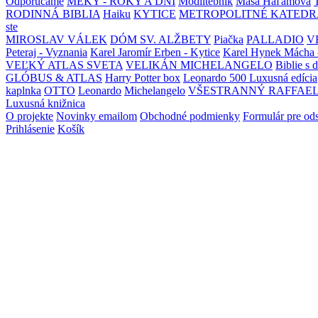
Odporúčame
MEKY - ROKY A DNI
Modlitebník
Maša Haľamová
RODINNÁ BIBLIA
Haiku
KYTICE
METROPOLITNÉ KATEDR
ste
MIROSLAV VÁLEK
DÓM SV. ALŽBETY
Piačka
PALLADIO
V
Peteraj - Vyznania
Karel Jaromír Erben - Kytice
Karel Hynek Mácha 
VEĽKÝ ATLAS SVETA
VELIKÁN MICHELANGELO
Biblie s 
GLÓBUS & ATLAS
Harry Potter box
Leonardo 500 Luxusná edícia
kaplnka
OTTO
Leonardo
Michelangelo
VŠESTRANNÝ RAFFAE
Luxusná knižnica
O projekte
Novinky emailom
Obchodné podmienky
Formulár pre od
Prihlásenie
Košík