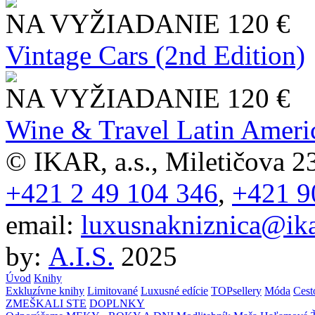
NA VYŽIADANIE
120 €
Vintage Cars (2nd Edition)
NA VYŽIADANIE
120 €
Wine & Travel Latin Ameri
© IKAR, a.s., Miletičova 23
+421 2 49 104 346
,
+421 9
email:
luxusnakniznica@ika
by:
A.I.S.
2025
Úvod
Knihy
Exkluzívne knihy
Limitované
Luxusné edície
TOPsellery
Móda
Cest
ZMEŠKALI STE
DOPLNKY