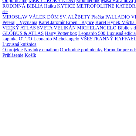
Odporúčame
MEKY - ROKY A DNI
Modlitebník
Maša Haľamová
RODINNÁ BIBLIA
Haiku
KYTICE
METROPOLITNÉ KATEDR
ste
MIROSLAV VÁLEK
DÓM SV. ALŽBETY
Piačka
PALLADIO
V
Peteraj - Vyznania
Karel Jaromír Erben - Kytice
Karel Hynek Mácha 
VEĽKÝ ATLAS SVETA
VELIKÁN MICHELANGELO
Biblie s 
GLÓBUS & ATLAS
Harry Potter box
Leonardo 500 Luxusná edícia
kaplnka
OTTO
Leonardo
Michelangelo
VŠESTRANNÝ RAFFAE
Luxusná knižnica
O projekte
Novinky emailom
Obchodné podmienky
Formulár pre od
Prihlásenie
Košík