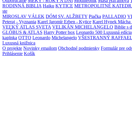
Odporúčame
MEKY - ROKY A DNI
Modlitebník
Maša Haľamová
RODINNÁ BIBLIA
Haiku
KYTICE
METROPOLITNÉ KATEDR
ste
MIROSLAV VÁLEK
DÓM SV. ALŽBETY
Piačka
PALLADIO
V
Peteraj - Vyznania
Karel Jaromír Erben - Kytice
Karel Hynek Mácha 
VEĽKÝ ATLAS SVETA
VELIKÁN MICHELANGELO
Biblie s 
GLÓBUS & ATLAS
Harry Potter box
Leonardo 500 Luxusná edícia
kaplnka
OTTO
Leonardo
Michelangelo
VŠESTRANNÝ RAFFAE
Luxusná knižnica
O projekte
Novinky emailom
Obchodné podmienky
Formulár pre od
Prihlásenie
Košík