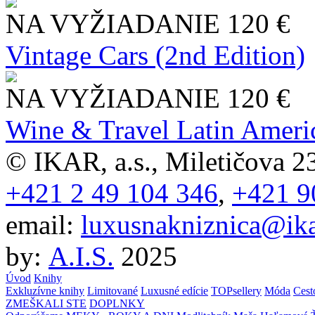
NA VYŽIADANIE
120 €
Vintage Cars (2nd Edition)
NA VYŽIADANIE
120 €
Wine & Travel Latin Ameri
© IKAR, a.s., Miletičova 23
+421 2 49 104 346
,
+421 9
email:
luxusnakniznica@ika
by:
A.I.S.
2025
Úvod
Knihy
Exkluzívne knihy
Limitované
Luxusné edície
TOPsellery
Móda
Cest
ZMEŠKALI STE
DOPLNKY