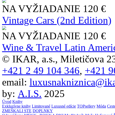
NA VYŽIADANIE
120 €
Vintage Cars (2nd Edition)
NA VYŽIADANIE
120 €
Wine & Travel Latin Ameri
© IKAR, a.s., Miletičova 23
+421 2 49 104 346
,
+421 9
email:
luxusnakniznica@ika
by:
A.I.S.
2025
Úvod
Knihy
Exkluzívne knihy
Limitované
Luxusné edície
TOPsellery
Móda
Cest
ZMEŠKALI STE
DOPLNKY