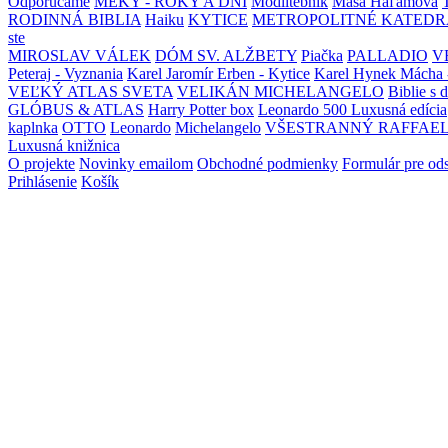
Odporúčame
MEKY - ROKY A DNI
Modlitebník
Maša Haľamová
RODINNÁ BIBLIA
Haiku
KYTICE
METROPOLITNÉ KATEDR
ste
MIROSLAV VÁLEK
DÓM SV. ALŽBETY
Piačka
PALLADIO
V
Peteraj - Vyznania
Karel Jaromír Erben - Kytice
Karel Hynek Mácha 
VEĽKÝ ATLAS SVETA
VELIKÁN MICHELANGELO
Biblie s 
GLÓBUS & ATLAS
Harry Potter box
Leonardo 500 Luxusná edícia
kaplnka
OTTO
Leonardo
Michelangelo
VŠESTRANNÝ RAFFAE
Luxusná knižnica
O projekte
Novinky emailom
Obchodné podmienky
Formulár pre od
Prihlásenie
Košík