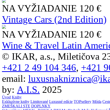
NA VYŽIADANIE
120 €
Vintage Cars (2nd Edition)
NA VYŽIADANIE
120 €
Wine & Travel Latin Ameri
© IKAR, a.s., Miletičova 23
+421 2 49 104 346
,
+421 9
email:
luxusnakniznica@ika
by:
A.I.S.
2025
Úvod
Knihy
Exkluzívne knihy
Limitované
Luxusné edície
TOPsellery
Móda
Cest
ZMEŠKALI STE
DOPLNKY