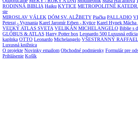
Odporúčame
MEKY - ROKY A DNI
Modlitebník
Maša Haľamová
RODINNÁ BIBLIA
Haiku
KYTICE
METROPOLITNÉ KATEDR
ste
MIROSLAV VÁLEK
DÓM SV. ALŽBETY
Piačka
PALLADIO
V
Peteraj - Vyznania
Karel Jaromír Erben - Kytice
Karel Hynek Mácha 
VEĽKÝ ATLAS SVETA
VELIKÁN MICHELANGELO
Biblie s 
GLÓBUS & ATLAS
Harry Potter box
Leonardo 500 Luxusná edícia
kaplnka
OTTO
Leonardo
Michelangelo
VŠESTRANNÝ RAFFAE
Luxusná knižnica
O projekte
Novinky emailom
Obchodné podmienky
Formulár pre od
Prihlásenie
Košík