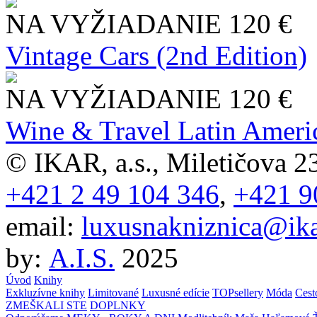
NA VYŽIADANIE
120 €
Vintage Cars (2nd Edition)
NA VYŽIADANIE
120 €
Wine & Travel Latin Ameri
© IKAR, a.s., Miletičova 23
+421 2 49 104 346
,
+421 9
email:
luxusnakniznica@ika
by:
A.I.S.
2025
Úvod
Knihy
Exkluzívne knihy
Limitované
Luxusné edície
TOPsellery
Móda
Cest
ZMEŠKALI STE
DOPLNKY