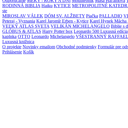
Odporúčame
MEKY - ROKY A DNI
Modlitebník
Maša Haľamová
RODINNÁ BIBLIA
Haiku
KYTICE
METROPOLITNÉ KATEDR
ste
MIROSLAV VÁLEK
DÓM SV. ALŽBETY
Piačka
PALLADIO
V
Peteraj - Vyznania
Karel Jaromír Erben - Kytice
Karel Hynek Mácha 
VEĽKÝ ATLAS SVETA
VELIKÁN MICHELANGELO
Biblie s 
GLÓBUS & ATLAS
Harry Potter box
Leonardo 500 Luxusná edícia
kaplnka
OTTO
Leonardo
Michelangelo
VŠESTRANNÝ RAFFAE
Luxusná knižnica
O projekte
Novinky emailom
Obchodné podmienky
Formulár pre od
Prihlásenie
Košík